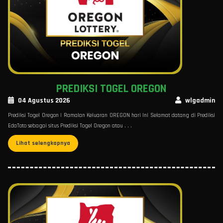
PREDIKSI TOGEL OREGON
04 Agustus 2026
wlgadmin
Prediksi Togel Oregon | Ramalan Keluaran OREGON hari Ini Selamat datang di Prediksi
EdaToto sebagai situs Prediksi Togel Oregon atau . . .
Lihat selengkapnya