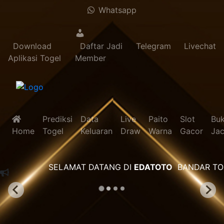
Whatsapp
Download
Daftar Jadi
Telegram
Livechat
Aplikasi Togel
Member
Prediksi
Data
Live
Paito
Slot
Buk
Home
Togel
Keluaran
Draw
Warna
Gacor
Ja
SELAMAT DATANG DI
EDATOTO
BANDAR TOGEL