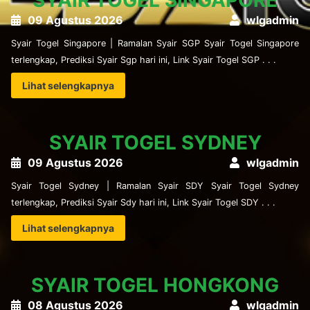
09 Agustus 2026
wlgadmin
Syair Togel Singapore | Ramalan Syair SGP Syair Togel Singapore
terlengkap, Prediksi Syair Sgp hari ini, Link Syair Togel SGP . . .
Lihat selengkapnya
SYAIR TOGEL SYDNEY
09 Agustus 2026
wlgadmin
Syair Togel Sydney | Ramalan Syair SDY Syair Togel Sydney
terlengkap, Prediksi Syair Sdy hari ini, Link Syair Togel SDY . . .
Lihat selengkapnya
SYAIR TOGEL HONGKONG
08 Agustus 2026
wlgadmin