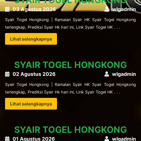
03 Agustus 2026
wlgadmin
Syair Togel Hongkong | Ramalan Syair HK Syair Togel Hongkong
terlengkap, Prediksi Syair Hk hari ini, Link Syair Togel HK . . .
Lihat selengkapnya
SYAIR TOGEL HONGKONG
02 Agustus 2026
wlgadmin
Syair Togel Hongkong | Ramalan Syair HK Syair Togel Hongkong
terlengkap, Prediksi Syair Hk hari ini, Link Syair Togel HK . . .
Lihat selengkapnya
SYAIR TOGEL HONGKONG
01 Agustus 2026
wlgadmin