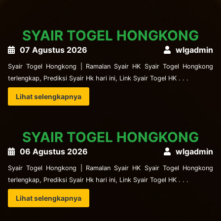
SYAIR TOGEL HONGKONG
07 Agustus 2026
wlgadmin
Syair Togel Hongkong | Ramalan Syair HK Syair Togel Hongkong
terlengkap, Prediksi Syair Hk hari ini, Link Syair Togel HK . . .
Lihat selengkapnya
SYAIR TOGEL HONGKONG
06 Agustus 2026
wlgadmin
Syair Togel Hongkong | Ramalan Syair HK Syair Togel Hongkong
terlengkap, Prediksi Syair Hk hari ini, Link Syair Togel HK . . .
Lihat selengkapnya