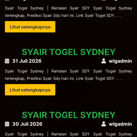
Syair Togel Sydney | Ramalan Syair SDY Syair Togel Sydney
terlengkap, Prediksi Syair Sdy hari ini, Link Syair Togel SDY . . .
Lihat selengkapnya
SYAIR TOGEL SYDNEY
31 Juli 2026
wlgadmin
Syair Togel Sydney | Ramalan Syair SDY Syair Togel Sydney
terlengkap, Prediksi Syair Sdy hari ini, Link Syair Togel SDY . . .
Lihat selengkapnya
SYAIR TOGEL SYDNEY
30 Juli 2026
wlgadmin
Syair Togel Sydney | Ramalan Syair SDY Syair Togel Sydney