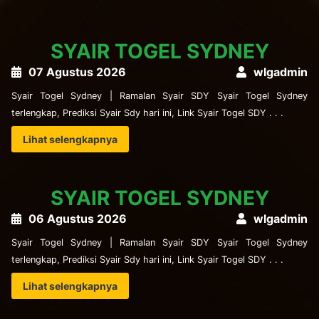
SYAIR TOGEL SYDNEY
07 Agustus 2026
wlgadmin
Syair Togel Sydney | Ramalan Syair SDY Syair Togel Sydney
terlengkap, Prediksi Syair Sdy hari ini, Link Syair Togel SDY . . .
Lihat selengkapnya
SYAIR TOGEL SYDNEY
06 Agustus 2026
wlgadmin
Syair Togel Sydney | Ramalan Syair SDY Syair Togel Sydney
terlengkap, Prediksi Syair Sdy hari ini, Link Syair Togel SDY . . .
Lihat selengkapnya