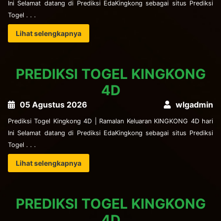
Ini Selamat datang di Prediksi EdaKingkong sebagai situs Prediksi
Togel . . .
Lihat selengkapnya
PREDIKSI TOGEL KINGKONG
4D
05 Agustus 2026
wlgadmin
Prediksi Togel Kingkong 4D | Ramalan Keluaran KINGKONG 4D hari
Ini Selamat datang di Prediksi EdaKingkong sebagai situs Prediksi
Togel . . .
Lihat selengkapnya
PREDIKSI TOGEL KINGKONG
4D