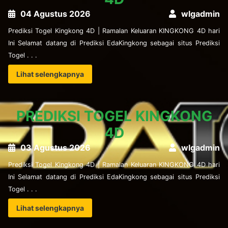
04 Agustus 2026
wlgadmin
Prediksi Togel Kingkong 4D | Ramalan Keluaran KINGKONG 4D hari
Ini Selamat datang di Prediksi EdaKingkong sebagai situs Prediksi
Togel . . .
Lihat selengkapnya
PREDIKSI TOGEL KINGKONG
4D
03 Agustus 2026
wlgadmin
Prediksi Togel Kingkong 4D | Ramalan Keluaran KINGKONG 4D hari
Ini Selamat datang di Prediksi EdaKingkong sebagai situs Prediksi
Togel . . .
Lihat selengkapnya