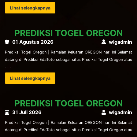
Lihat selengkapnya
PREDIKSI TOGEL OREGON
01 Agustus 2026
wlgadmin
Prediksi Togel Oregon | Ramalan Keluaran OREGON hari Ini Selamat
datang di Prediksi EdaToto sebagai situs Prediksi Togel Oregon atau
. . .
Lihat selengkapnya
PREDIKSI TOGEL OREGON
31 Juli 2026
wlgadmin
Prediksi Togel Oregon | Ramalan Keluaran OREGON hari Ini Selamat
datang di Prediksi EdaToto sebagai situs Prediksi Togel Oregon atau