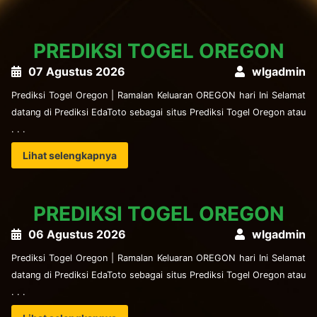
PREDIKSI TOGEL OREGON
07 Agustus 2026
wlgadmin
Prediksi Togel Oregon | Ramalan Keluaran OREGON hari Ini Selamat
datang di Prediksi EdaToto sebagai situs Prediksi Togel Oregon atau
. . .
Lihat selengkapnya
PREDIKSI TOGEL OREGON
06 Agustus 2026
wlgadmin
Prediksi Togel Oregon | Ramalan Keluaran OREGON hari Ini Selamat
datang di Prediksi EdaToto sebagai situs Prediksi Togel Oregon atau
. . .