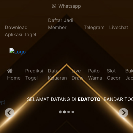
Whatsapp
Daftar Jadi
Download
Member
Telegram
Livechat
Aplikasi Togel
Prediksi
Data
Live
Paito
Slot
Buk
Home
Togel
Keluaran
Draw
Warna
Gacor
Ja
SELAMAT DATANG DI
EDATOTO
BANDAR TOGEL 