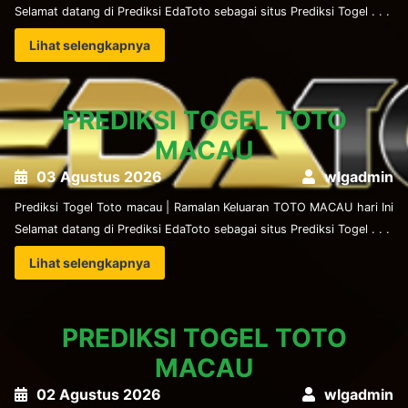
Selamat datang di Prediksi EdaToto sebagai situs Prediksi Togel . . .
Lihat selengkapnya
PREDIKSI TOGEL TOTO
MACAU
03 Agustus 2026
wlgadmin
Prediksi Togel Toto macau | Ramalan Keluaran TOTO MACAU hari Ini
Selamat datang di Prediksi EdaToto sebagai situs Prediksi Togel . . .
Lihat selengkapnya
PREDIKSI TOGEL TOTO
MACAU
02 Agustus 2026
wlgadmin