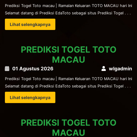
Prediksi Togel Toto macau | Ramalan Keluaran TOTO MACAU hari Ini
Selamat datang di Prediksi EdaToto sebagai situs Prediksi Togel . . .
Lihat selengkapnya
PREDIKSI TOGEL TOTO
MACAU
01 Agustus 2026
wlgadmin
Prediksi Togel Toto macau | Ramalan Keluaran TOTO MACAU hari Ini
Selamat datang di Prediksi EdaToto sebagai situs Prediksi Togel . . .
Lihat selengkapnya
PREDIKSI TOGEL TOTO
MACAU