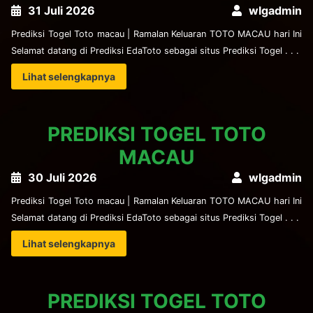
31 Juli 2026
wlgadmin
Prediksi Togel Toto macau | Ramalan Keluaran TOTO MACAU hari Ini
Selamat datang di Prediksi EdaToto sebagai situs Prediksi Togel . . .
Lihat selengkapnya
PREDIKSI TOGEL TOTO
MACAU
30 Juli 2026
wlgadmin
Prediksi Togel Toto macau | Ramalan Keluaran TOTO MACAU hari Ini
Selamat datang di Prediksi EdaToto sebagai situs Prediksi Togel . . .
Lihat selengkapnya
PREDIKSI TOGEL TOTO