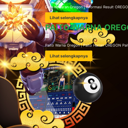
Data Keluaran Oregon | Informasi Result OREGON 
Lihat selengkapnya
PAITO WARNA ORE
Paito Warna Oregon | Paito Harian OREGON Paito
Lihat selengkapnya