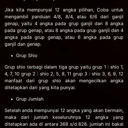
Jika kita mempunyai 12 angka pilihan, Coba untuk
mengambil panduan 4/8, 8/4, atau 6/6 dari ganjil
genap, yaitu 4 angka pada grup ganjil dan 8 angka
pada grup genap, atau 8 angka pada grup ganjil dan 4
angka pada grup genap, atau 6 angka pada grup
ganjil dan genap.
Grup Shio
Grup shio terbagi dalam tiga grup yaitu grup 1 : shio 1,
4, 7, 10 grup 2 : shio 2, 5, 8, 11 grup 3 : shio 3, 6, 9, 12
manfaat dari grup shio akan mengecilkan angka
ditetapkan dari yang kita punyai.
Grup Jumlah
Setelah anda mempunyai 12 angka yang akan bermain,
maka dari jumlah keseluruhnya 12 angka yang
ditetapkan ada di antara 368 s/d 828. jumlah ini bakal