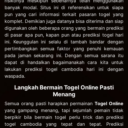
risikonya meskipun sebenarnya telah menggunakan
banyak modal. Situs ini di referensikan untuk siapa
pun yang cari informasi terkait pasaran togel yang
komplet. Demikian juga datanya bisa diterima dan siap
digunakan oleh beberapa orang yang bermain prediksi
di pasar apa pun, kapan pun atau prediksi togel hari
ini. Keunggulan ini selalu di tambah bandar dengan
pertimbangkan semua faktor yang penuhi kemauan
pada jaman sekarang ini. Dengan semua sarana itu
dapat di handalkan bagaimanakah cara kita untuk
lakukan prediksi togel cambodia hari ini dengan
waspada.
Langkah Bermain Togel Online Pasti
Menang
Semua orang pasti harapkan permainan
Togel Online
yang gampang menang, tapi sejumlah pemain tidak
berpikir bila bermain togel perlu trick dan prediksi
togel cambodia yang tepat dan tepat. Prediksi