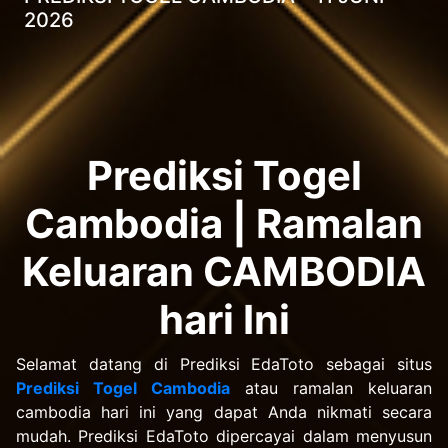
2026
Prediksi Togel
Cambodia | Ramalan
Keluaran CAMBODIA
hari Ini
Selamat datang di Prediksi EdaToto sebagai situs
Prediksi Togel Cambodia
atau ramalan keluaran
cambodia hari ini yang dapat Anda nikmati secara
mudah. Prediksi EdaToto dipercayai dalam menyusun