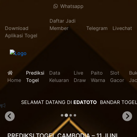
Whatsapp
Daftar Jadi
Download
Member
Telegram
Livechat
Aplikasi Togel
Prediksi
Data
Live
Paito
Slot
Buk
Home
Togel
Keluaran
Draw
Warna
Gacor
Ja
SELAMAT DATANG DI
EDATOTO
BANDAR TOGEL ONLI
PREDIKSI TOGEL CAMBODIA – 11 JUNI