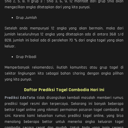
shio 2, 5, 8, 11 grup 3 : shio 3, 6, 9, 12 manfaat dari grup shio akan
mengecilkan angka ditetapkan dari yang kita punyai.
Grup Jumlah
Setelah anda mempunyai 12 angka yang akan bermain, maka dari
jumlah keseluruhnya 12 angka yang ditetapkan ada di antara 368 s/d
828. jumlah ini bakal ada di perolehan 70 % dari angka togel yang akan
keluar.
Grup Pribadi
Memperbanyak rekomendasi, ikutlah komunitas atau grup togel di
sekitar lingkungan kita sebagai bahan sharing dengan angka pilihan
yang kita punyai.
Daftar Prediksi Togel Cambodia Hari Ini
Prediksi EdaToto
tidak disangsikan kembali masalah memberi rumus
prediksi togel resmi dan terpercaya. Sekarang ini banyak beberapa
bettor togel online yang nikmati permainan pasaran togel cambodia di
sini. Karena kami keluarkan rumus prediksi togel online, yang bisa
menolong beberapa bettor untuk menerka angka keluaran togel
cambodia secara cepat dan mudah. Untuk Anda yang ingin segera