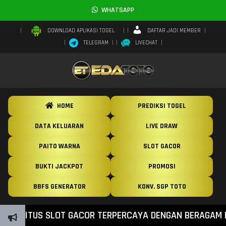
WHATSAPP
DAFTAR JADI MEMBER
DOWNLOAD APLIKASI TOGEL
TELEGRAM
LIVECHAT
HOME
PREDIKSI TOGEL
DATA KELUARAN
LIVE DRAW
PAITO WARNA
SLOT GACOR
BUKTI JACKPOT
PROMOSI
BBFS GENERATOR
KONV. SGP TOTO
SITUS SLOT GACOR TERPERCAYA DENGAN BERAGAM PERMA