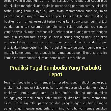
terbaik yang didapatkan dari rumus kalkulasi yang pas dan sudah bisa
ditunjukkan menghasilkan angka keluaran yang pas dan rumus kalkulasi
terbaik yang kami punya ini, kami akan memmbantu anda sejumlah
pecinta togel dengan memberikan prediksi terbaik bandar togel yang
hasilkan dari rumus kalkulasi terbaik yang kami punya, sampai menjadi
pendoman untuk sejumlah pemainnya untuk mendapat keuntungan
yang banyak ini. Togel cambodia ini beberapa ada yang percaya dengan
rumus ini karena rumus togel ini selalu hitung dengan betul dan akan
up-date ikutinya pasarannya dan rumus yang dikasih ini sudah dapat
ditunjukkan betul-betul membantu sekali untuk sejumlah pemain untuk
meraih kemenangan yang sudah lama menunggu pemiliknya karena itu
kami akan membantu sejumlah pemain untuk meraihnya.
Prediksi Togel Cambodia Yang Terbukti
Tepat
Togel cambodia ini akan memberikan prediksi yang meliputi angka pas,
angka mistik, angka tolak, prediksi togel, keluaran shio, dan kombinasi
angkanya semua yang kami berikan sudah dihitung menggunakan
hitunga yang terbaik dan sudah bisa ditunjukkan betul-betul membantu
sekali untuk sejumlah pemainnya dan penghitungan ini tidak dengan
penghitungan ngawur atau tafsiran mimpi yang hanya mempercayakan