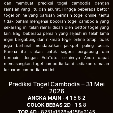
dan membuat prediksi togel cambodia dengan
ramalan yang jitu dan akurat. Hingga beberapa bettor
togel online yang barusan bermain togel online, tentu
tidak paham mengenai bocoran togel cambodia yang
sekarang ini telah ramai dicari oleh bettor togel yang
lain. Bagi beberapa pemain yang sejauh ini telah lama
ingin bergabung dan nikmati togel online tetapi tidak
juga berhasil mendapatkan jackpot paling besar.
Karena itu silakan untuk segera bergabung dan
bermain dengan EdaToto, selainnya Anda dapat
memasangkan togel cambodia kami sediakan ramalan
keluaran cambodia hari ini.
Prediksi Togel Cambodia – 31 Mei
2026
ANGKA MAIN
:
4 1 5 8 2
COLOK BEBAS 2D
:
1 & 8
TOP 4D
:
8251*1528*4158*2145