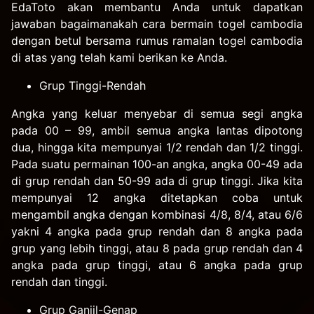
EdaToto akan membantu Anda untuk dapatkan
jawaban bagaimanakah cara bermain togel cambodia
dengan betul bersama rumus ramalan togel cambodia
di atas yang telah kami berikan ke Anda.
Grup Tinggi-Rendah
Angka yang keluar menyebar di semua segi angka
pada 00 – 99, ambil semua angka lantas dipotong
dua, hingga kita mempunyai 1/2 rendah dan 1/2 tinggi.
Pada suatu permainan 100-an angka, angka 00-49 ada
di grup rendah dan 50-99 ada di grup tinggi. Jika kita
mempunyai 12 angka ditetapkan coba untuk
mengambil angka dengan kombinasi 4/8, 8/4, atau 6/6
yakni 4 angka pada grup rendah dan 8 angka pada
grup yang lebih tinggi, atau 8 pada grup rendah dan 4
angka pada grup tinggi, atau 6 angka pada grup
rendah dan tinggi.
Grup Ganjil-Genap