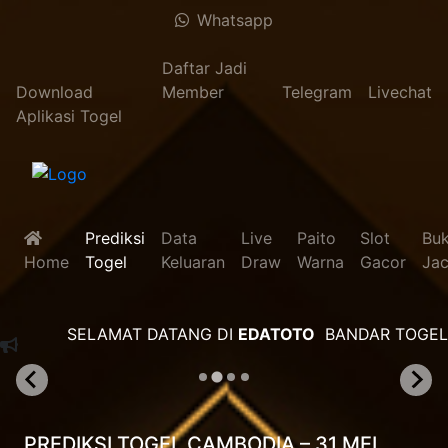
Whatsapp
Daftar Jadi
Download
Member
Telegram
Livechat
Aplikasi Togel
Prediksi
Data
Live
Paito
Slot
Buk
Home
Togel
Keluaran
Draw
Warna
Gacor
Ja
SELAMAT DATANG DI
EDATOTO
BANDAR TOGEL ONLI
PREDIKSI TOGEL CAMBODIA – 31 MEI