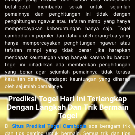
betul-betul membantu sekali untuk sejumlah
pemainnya dan penghitungan ini tidak dengan
penghitungan ngawur atau tafsiran mimpi yang hanya
mempercayakan keberuntungan hanya saja. Togel
cambodia ini populer dari dahulu oleh orang-tua yang
hanya mempercayakan penghitungan ngawur atau
tafsiran mimpi yang tidak benar jika harapkan
mendapat keuntungan yang banyak karena itu bandar
togel ini dihadirkan ada memberikan penghitungan
yang benar agar sejumlah pemainnya tidak terasa
kesulitan dalam mendapat keuntungan yang diharap
oleh sejumlah pemainnya.
Prediksi Togel Hari Ini Terlengkap
Dengan Langkah Dan Trik Bermain
Togel
Di
Situs Prediksi Togel Cambodia
ada beragam trik
dan tips penting untuk bermain. Semua trik dan tips