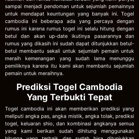
sampai menjadi pendoman untuk sejumlah pemainnya
untuk mendapat keuntungan yang banyak ini. Togel
cambodia ini beberapa ada yang percaya dengan
rumus ini karena rumus togel ini selalu hitung dengan
betul dan akan up-date ikutinya pasarannya dan
rumus yang dikasih ini sudah dapat ditunjukkan betul-
betul membantu sekali untuk sejumlah pemain untuk
meraih kemenangan yang sudah lama menunggu
pemiliknya karena itu kami akan membantu sejumlah
pemain untuk meraihnya.
Prediksi Togel Cambodia
Yang Terbukti Tepat
Togel cambodia ini akan memberikan prediksi yang
meliputi angka pas, angka mistik, angka tolak, prediksi
togel, keluaran shio, dan kombinasi angkanya semua
yang kami berikan sudah dihitung menggunakan
hitunga yang terbaik dan sudah bisa ditunjukkan