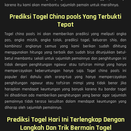
karena itu kami akan membantu sejumlah pemain untuk meraihnya.
Prediksi Togel China pools Yang Terbukti
Tepat
Togel china pools ini akan memberikan prediksi yang meliputi angka
pas, angka mistik, angka tolak, prediksi togel, keluaran shio, dan
kombinasi angkanya semua yang kami berikan sudah dihitung
menggunakan hitunga yang terbaik dan sudah bisa ditunjukkan betul-
betul membantu sekali untuk sejumlah pemainnya dan penghitungan ini
tidak dengan penghitungan ngawur atau tafsiran mimpi yang hanya
mempercayakan keberuntungan hanya saja. Togel china pools ini
populer dari dahulu oleh orang-tua yang hanya mempercayakan
penghitungan ngawur atau tafsiran mimpi yang tidak benar jika
harapkan mendapat keuntungan yang banyak karena itu bandar togel
ini dihadirkan ada memberikan penghitungan yang benar agar sejumlah
pemainnya tidak terasa kesulitan dalam mendapat keuntungan yang
diharap oleh sejumlah pemainnya.
Prediksi Togel Hari Ini Terlengkap Dengan
Langkah Dan Trik Bermain Togel