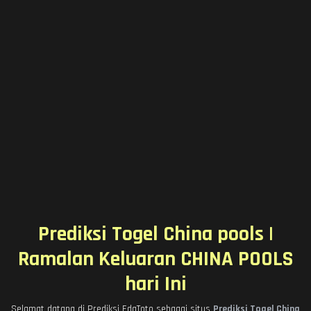
Prediksi Togel China pools |
Ramalan Keluaran CHINA POOLS
hari Ini
Selamat datang di Prediksi EdaToto sebagai situs
Prediksi Togel China