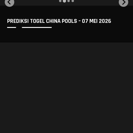
PREDIKSI TOGEL CHINA POOLS – 07 MEI 2026