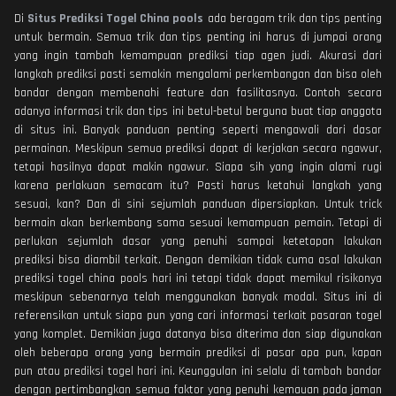
Di
Situs Prediksi Togel China pools
ada beragam trik dan tips penting
untuk bermain. Semua trik dan tips penting ini harus di jumpai orang
yang ingin tambah kemampuan prediksi tiap agen judi. Akurasi dari
langkah prediksi pasti semakin mengalami perkembangan dan bisa oleh
bandar dengan membenahi feature dan fasilitasnya. Contoh secara
adanya informasi trik dan tips ini betul-betul berguna buat tiap anggota
di situs ini. Banyak panduan penting seperti mengawali dari dasar
permainan. Meskipun semua prediksi dapat di kerjakan secara ngawur,
tetapi hasilnya dapat makin ngawur. Siapa sih yang ingin alami rugi
karena perlakuan semacam itu? Pasti harus ketahui langkah yang
sesuai, kan? Dan di sini sejumlah panduan dipersiapkan. Untuk trick
bermain akan berkembang sama sesuai kemampuan pemain. Tetapi di
perlukan sejumlah dasar yang penuhi sampai ketetapan lakukan
prediksi bisa diambil terkait. Dengan demikian tidak cuma asal lakukan
prediksi togel china pools hari ini tetapi tidak dapat memikul risikonya
meskipun sebenarnya telah menggunakan banyak modal. Situs ini di
referensikan untuk siapa pun yang cari informasi terkait pasaran togel
yang komplet. Demikian juga datanya bisa diterima dan siap digunakan
oleh beberapa orang yang bermain prediksi di pasar apa pun, kapan
pun atau prediksi togel hari ini. Keunggulan ini selalu di tambah bandar
dengan pertimbangkan semua faktor yang penuhi kemauan pada jaman