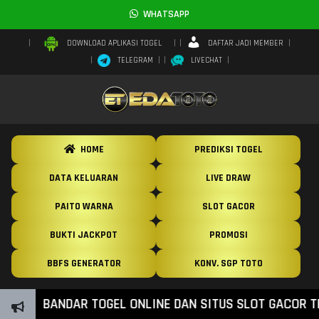
WHATSAPP
DAFTAR JADI MEMBER
DOWNLOAD APLIKASI TOGEL
TELEGRAM
LIVECHAT
HOME
PREDIKSI TOGEL
DATA KELUARAN
LIVE DRAW
PAITO WARNA
SLOT GACOR
BUKTI JACKPOT
PROMOSI
BBFS GENERATOR
KONV. SGP TOTO
TO
BANDAR TOGEL ONLINE DAN SITUS SLOT GACOR TERPE