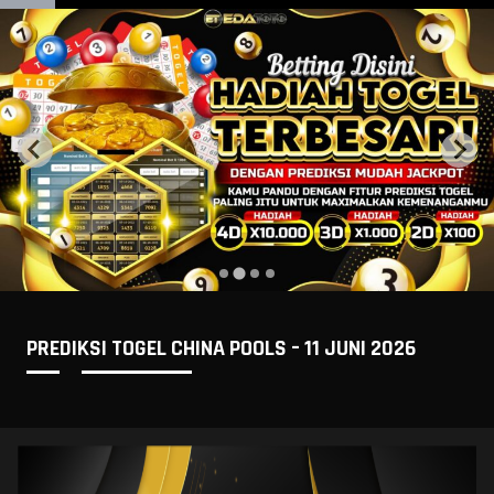
PREDIKSI TOGEL CHINA POOLS – 11 JUNI 2026