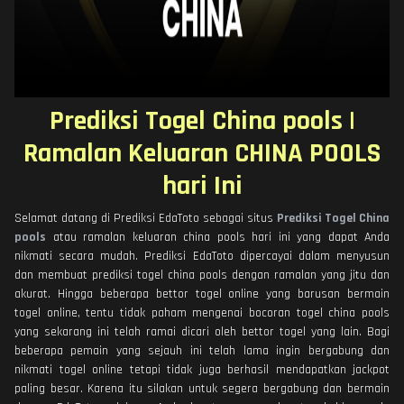
Prediksi Togel China pools |
Ramalan Keluaran CHINA POOLS
hari Ini
Selamat datang di Prediksi EdaToto sebagai situs
Prediksi Togel China
pools
atau ramalan keluaran china pools hari ini yang dapat Anda
nikmati secara mudah. Prediksi EdaToto dipercayai dalam menyusun
dan membuat prediksi togel china pools dengan ramalan yang jitu dan
akurat. Hingga beberapa bettor togel online yang barusan bermain
togel online, tentu tidak paham mengenai bocoran togel china pools
yang sekarang ini telah ramai dicari oleh bettor togel yang lain. Bagi
beberapa pemain yang sejauh ini telah lama ingin bergabung dan
nikmati togel online tetapi tidak juga berhasil mendapatkan jackpot
paling besar. Karena itu silakan untuk segera bergabung dan bermain