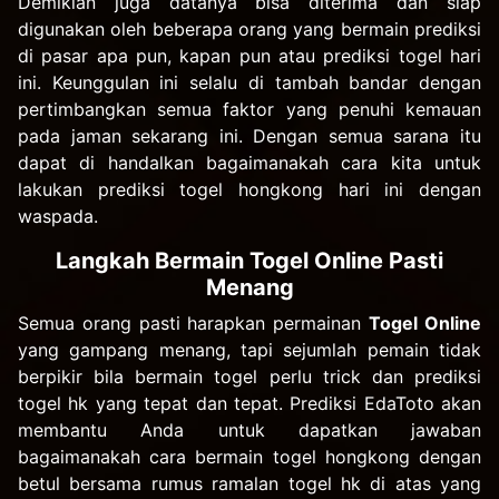
Demikian juga datanya bisa diterima dan siap
digunakan oleh beberapa orang yang bermain prediksi
di pasar apa pun, kapan pun atau prediksi togel hari
ini. Keunggulan ini selalu di tambah bandar dengan
pertimbangkan semua faktor yang penuhi kemauan
pada jaman sekarang ini. Dengan semua sarana itu
dapat di handalkan bagaimanakah cara kita untuk
lakukan prediksi togel hongkong hari ini dengan
waspada.
Langkah Bermain Togel Online Pasti
Menang
Semua orang pasti harapkan permainan
Togel Online
yang gampang menang, tapi sejumlah pemain tidak
berpikir bila bermain togel perlu trick dan prediksi
togel hk yang tepat dan tepat. Prediksi EdaToto akan
membantu Anda untuk dapatkan jawaban
bagaimanakah cara bermain togel hongkong dengan
betul bersama rumus ramalan togel hk di atas yang