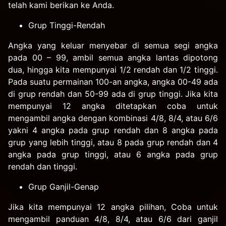
telah kami berikan ke Anda.
Grup Tinggi-Rendah
Angka yang keluar menyebar di semua segi angka
pada 00 – 99, ambil semua angka lantas dipotong
dua, hingga kita mempunyai 1/2 rendah dan 1/2 tinggi.
Pada suatu permainan 100-an angka, angka 00-49 ada
di grup rendah dan 50-99 ada di grup tinggi. Jika kita
mempunyai 12 angka ditetapkan coba untuk
mengambil angka dengan kombinasi 4/8, 8/4, atau 6/6
yakni 4 angka pada grup rendah dan 8 angka pada
grup yang lebih tinggi, atau 8 pada grup rendah dan 4
angka pada grup tinggi, atau 6 angka pada grup
rendah dan tinggi.
Grup Ganjil-Genap
Jika kita mempunyai 12 angka pilihan, Coba untuk
mengambil panduan 4/8, 8/4, atau 6/6 dari ganjil