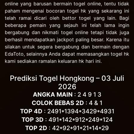
online yang barusan bermain togel online, tentu tidak
paham mengenai bocoran togel hk yang sekarang ini
telah ramai dicari oleh bettor togel yang lain. Bagi
beberapa pemain yang sejauh ini telah lama ingin
bergabung dan nikmati togel online tetapi tidak juga
berhasil mendapatkan jackpot paling besar. Karena itu
silakan untuk segera bergabung dan bermain dengan
EdaToto, selainnya Anda dapat memasangkan togel hk
kami sediakan ramalan keluaran hk hari ini.
Prediksi Togel Hongkong – 03 Juli
2026
ANGKA MAIN
:
2 4 9 1 3
COLOK BEBAS 2D
:
4 & 1
TOP 4D
:
2491*1394*3429*4931
TOP 3D
:
491*142*912*249*124
TOP 2D
:
42*92*91*21*14*29