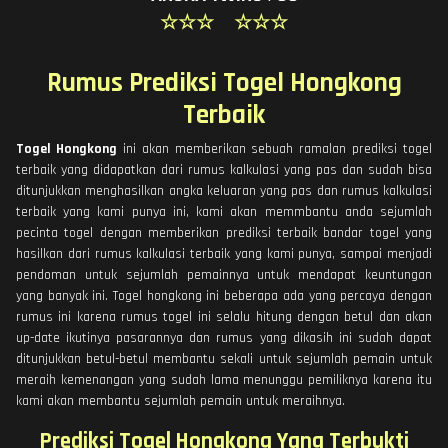
☆☆☆
☆☆☆
Rumus Prediksi Togel Hongkong
Terbaik
Togel Hongkong
ini akan memberikan sebuah ramalan prediksi togel
terbaik yang didapatkan dari rumus kalkulasi yang pas dan sudah bisa
ditunjukkan menghasilkan angka keluaran yang pas dan rumus kalkulasi
terbaik yang kami punya ini, kami akan memmbantu anda sejumlah
pecinta togel dengan memberikan prediksi terbaik bandar togel yang
hasilkan dari rumus kalkulasi terbaik yang kami punya, sampai menjadi
pendoman untuk sejumlah pemainnya untuk mendapat keuntungan
yang banyak ini. Togel hongkong ini beberapa ada yang percaya dengan
rumus ini karena rumus togel ini selalu hitung dengan betul dan akan
up-date ikutinya pasarannya dan rumus yang dikasih ini sudah dapat
ditunjukkan betul-betul membantu sekali untuk sejumlah pemain untuk
meraih kemenangan yang sudah lama menunggu pemiliknya karena itu
kami akan membantu sejumlah pemain untuk meraihnya.
Prediksi Togel Hongkong Yang Terbukti