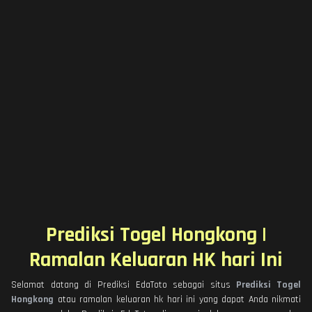
Prediksi Togel Hongkong |
Ramalan Keluaran HK hari Ini
Selamat datang di Prediksi EdaToto sebagai situs
Prediksi Togel
Hongkong
atau ramalan keluaran hk hari ini yang dapat Anda nikmati