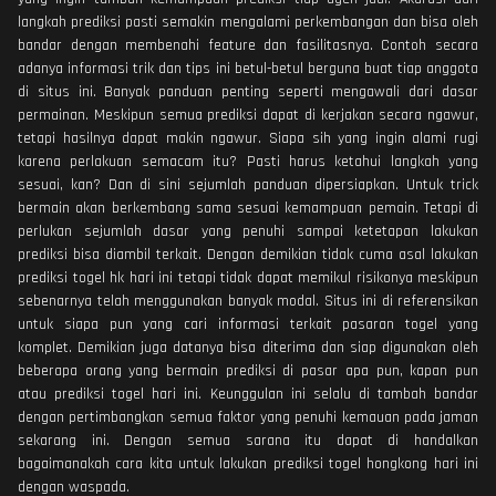
langkah prediksi pasti semakin mengalami perkembangan dan bisa oleh
bandar dengan membenahi feature dan fasilitasnya. Contoh secara
adanya informasi trik dan tips ini betul-betul berguna buat tiap anggota
di situs ini. Banyak panduan penting seperti mengawali dari dasar
permainan. Meskipun semua prediksi dapat di kerjakan secara ngawur,
tetapi hasilnya dapat makin ngawur. Siapa sih yang ingin alami rugi
karena perlakuan semacam itu? Pasti harus ketahui langkah yang
sesuai, kan? Dan di sini sejumlah panduan dipersiapkan. Untuk trick
bermain akan berkembang sama sesuai kemampuan pemain. Tetapi di
perlukan sejumlah dasar yang penuhi sampai ketetapan lakukan
prediksi bisa diambil terkait. Dengan demikian tidak cuma asal lakukan
prediksi togel hk hari ini tetapi tidak dapat memikul risikonya meskipun
sebenarnya telah menggunakan banyak modal. Situs ini di referensikan
untuk siapa pun yang cari informasi terkait pasaran togel yang
komplet. Demikian juga datanya bisa diterima dan siap digunakan oleh
beberapa orang yang bermain prediksi di pasar apa pun, kapan pun
atau prediksi togel hari ini. Keunggulan ini selalu di tambah bandar
dengan pertimbangkan semua faktor yang penuhi kemauan pada jaman
sekarang ini. Dengan semua sarana itu dapat di handalkan
bagaimanakah cara kita untuk lakukan prediksi togel hongkong hari ini
dengan waspada.