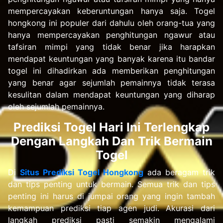
mempercayakan keberuntungan hanya saja. Togel
hongkong ini populer dari dahulu oleh orang-tua yang
hanya mempercayakan penghitungan ngawur atau
tafsiran mimpi yang tidak benar jika harapkan
mendapat keuntungan yang banyak karena itu bandar
togel ini dihadirkan ada memberikan penghitungan
yang benar agar sejumlah pemainnya tidak terasa
kesulitan dalam mendapat keuntungan yang diharap
oleh sejumlah pemainnya.
Prediksi Togel Hari Ini Terlengkap
Dengan Langkah Dan Trik Bermain
Togel
Di
Situs Prediksi Togel Hongkong
ada beragam trik
dan tips penting untuk bermain. Semua trik dan tips
penting ini harus di jumpai orang yang ingin tambah
kemampuan prediksi tiap agen judi. Akurasi dari
langkah prediksi pasti semakin mengalami