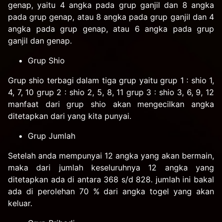
genap, yaitu 4 angka pada grup ganjil dan 8 angka
pada grup genap, atau 8 angka pada grup ganjil dan 4
angka pada grup genap, atau 6 angka pada grup
ganjil dan genap.
Grup Shio
Grup shio terbagi dalam tiga grup yaitu grup 1 : shio 1,
4, 7, 10 grup 2 : shio 2, 5, 8, 11 grup 3 : shio 3, 6, 9, 12
manfaat dari grup shio akan mengecilkan angka
ditetapkan dari yang kita punyai.
Grup Jumlah
Setelah anda mempunyai 12 angka yang akan bermain,
maka dari jumlah keseluruhnya 12 angka yang
ditetapkan ada di antara 368 s/d 828. jumlah ini bakal
ada di perolehan 70 % dari angka togel yang akan
keluar.