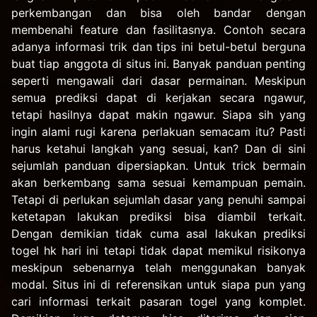
perkembangan dan bisa oleh bandar dengan
membenahi feature dan fasilitasnya. Contoh secara
adanya informasi trik dan tips ini betul-betul berguna
buat tiap anggota di situs ini. Banyak panduan penting
seperti mengawali dari dasar permainan. Meskipun
semua prediksi dapat di kerjakan secara ngawur,
tetapi hasilnya dapat makin ngawur. Siapa sih yang
ingin alami rugi karena perlakuan semacam itu? Pasti
harus ketahui langkah yang sesuai, kan? Dan di sini
sejumlah panduan dipersiapkan. Untuk trick bermain
akan berkembang sama sesuai kemampuan pemain.
Tetapi di perlukan sejumlah dasar yang penuhi sampai
ketetapan lakukan prediksi bisa diambil terkait.
Dengan demikian tidak cuma asal lakukan prediksi
togel hk hari ini tetapi tidak dapat memikul risikonya
meskipun sebenarnya telah menggunakan banyak
modal. Situs ini di referensikan untuk siapa pun yang
cari informasi terkait pasaran togel yang komplet.