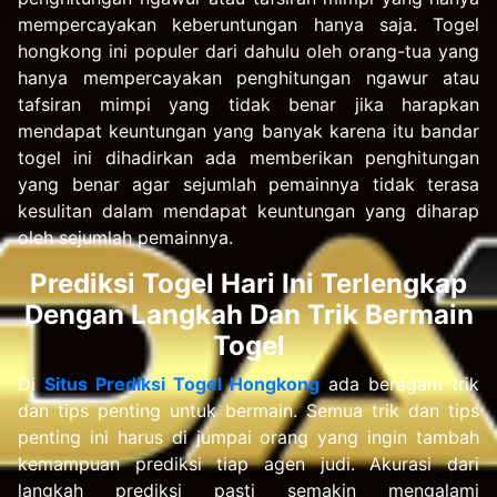
mempercayakan keberuntungan hanya saja. Togel
hongkong ini populer dari dahulu oleh orang-tua yang
hanya mempercayakan penghitungan ngawur atau
tafsiran mimpi yang tidak benar jika harapkan
mendapat keuntungan yang banyak karena itu bandar
togel ini dihadirkan ada memberikan penghitungan
yang benar agar sejumlah pemainnya tidak terasa
kesulitan dalam mendapat keuntungan yang diharap
oleh sejumlah pemainnya.
Prediksi Togel Hari Ini Terlengkap
Dengan Langkah Dan Trik Bermain
Togel
Di
Situs Prediksi Togel Hongkong
ada beragam trik
dan tips penting untuk bermain. Semua trik dan tips
penting ini harus di jumpai orang yang ingin tambah
kemampuan prediksi tiap agen judi. Akurasi dari
langkah prediksi pasti semakin mengalami