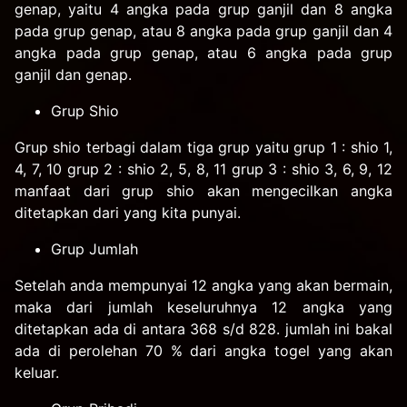
genap, yaitu 4 angka pada grup ganjil dan 8 angka
pada grup genap, atau 8 angka pada grup ganjil dan 4
angka pada grup genap, atau 6 angka pada grup
ganjil dan genap.
Grup Shio
Grup shio terbagi dalam tiga grup yaitu grup 1 : shio 1,
4, 7, 10 grup 2 : shio 2, 5, 8, 11 grup 3 : shio 3, 6, 9, 12
manfaat dari grup shio akan mengecilkan angka
ditetapkan dari yang kita punyai.
Grup Jumlah
Setelah anda mempunyai 12 angka yang akan bermain,
maka dari jumlah keseluruhnya 12 angka yang
ditetapkan ada di antara 368 s/d 828. jumlah ini bakal
ada di perolehan 70 % dari angka togel yang akan
keluar.