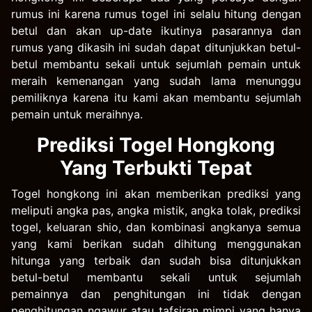
rumus ini karena rumus togel ini selalu hitung dengan
betul dan akan up-date ikutinya pasarannya dan
rumus yang dikasih ini sudah dapat ditunjukkan betul-
betul membantu sekali untuk sejumlah pemain untuk
meraih kemenangan yang sudah lama menunggu
pemiliknya karena itu kami akan membantu sejumlah
pemain untuk meraihnya.
Prediksi Togel Hongkong
Yang Terbukti Tepat
Togel hongkong ini akan memberikan prediksi yang
meliputi angka pas, angka mistik, angka tolak, prediksi
togel, keluaran shio, dan kombinasi angkanya semua
yang kami berikan sudah dihitung menggunakan
hitunga yang terbaik dan sudah bisa ditunjukkan
betul-betul membantu sekali untuk sejumlah
pemainnya dan penghitungan ini tidak dengan
penghitungan ngawur atau tafsiran mimpi yang hanya