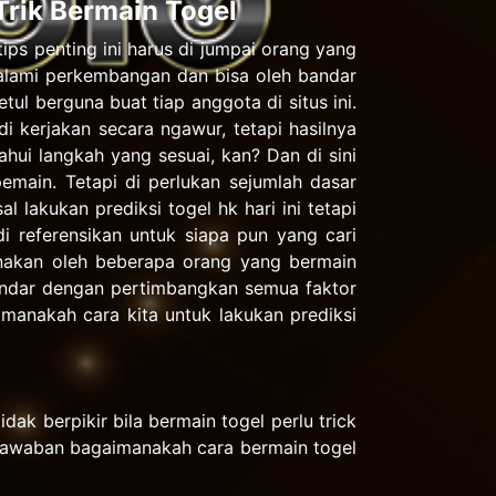
Trik Bermain Togel
ips penting ini harus di jumpai orang yang
galami perkembangan dan bisa oleh bandar
tul berguna buat tiap anggota di situs ini.
 kerjakan secara ngawur, tetapi hasilnya
hui langkah yang sesuai, kan? Dan di sini
main. Tetapi di perlukan sejumlah dasar
 lakukan prediksi togel hk hari ini tetapi
i referensikan untuk siapa pun yang cari
gunakan oleh beberapa orang yang bermain
 bandar dengan pertimbangkan semua faktor
manakah cara kita untuk lakukan prediksi
k berpikir bila bermain togel perlu trick
 jawaban bagaimanakah cara bermain togel