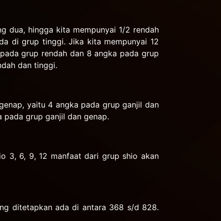
g dua, hingga kita mempunyai 1/2 rendah
a di grup tinggi. Jika kita mempunyai 12
 pada grup rendah dan 8 angka pada grup
dah dan tinggi.
genap, yaitu 4 angka pada grup ganjil dan
 pada grup ganjil dan genap.
hio 3, 6, 9, 12 manfaat dari grup shio akan
g ditetapkan ada di antara 368 s/d 828.