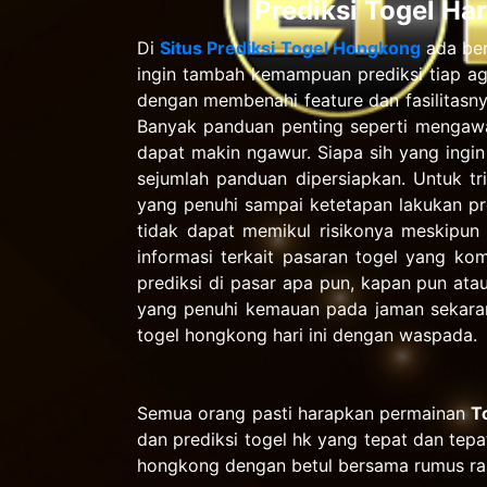
Prediksi Togel Ha
Di
Situs Prediksi Togel Hongkong
ada ber
ingin tambah kemampuan prediksi tiap ag
dengan membenahi feature dan fasilitasnya.
Banyak panduan penting seperti mengawal
dapat makin ngawur. Siapa sih yang ingin
sejumlah panduan dipersiapkan. Untuk t
yang penuhi sampai ketetapan lakukan pred
tidak dapat memikul risikonya meskipun 
informasi terkait pasaran togel yang ko
prediksi di pasar apa pun, kapan pun ata
yang penuhi kemauan pada jaman sekarang
togel hongkong hari ini dengan waspada.
Semua orang pasti harapkan permainan
T
dan prediksi togel hk yang tepat dan te
hongkong dengan betul bersama rumus rama