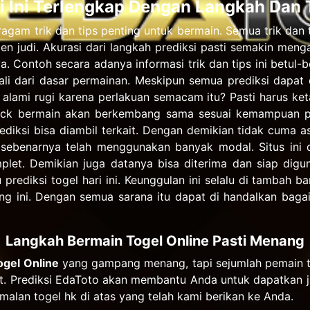
ri Ini Terlengkap Dengan Langkah Dan 
agam trik dan tips penting untuk bermain. Semua trik dan t
en judi. Akurasi dari langkah prediksi pasti semakin men
 Contoh secara adanya informasi trik dan tips ini betul-be
i dari dasar permainan. Meskipun semua prediksi dapat di
 alami rugi karena perlakuan semacam itu? Pasti harus keta
rick bermain akan berkembang sama sesuai kemampuan pe
iksi bisa diambil terkait. Dengan demikian tidak cuma asal
sebenarnya telah menggunakan banyak modal. Situs ini d
mplet. Demikian juga datanya bisa diterima dan siap di
u prediksi togel hari ini. Keunggulan ini selalu di tambah
 ini. Dengan semua sarana itu dapat di handalkan bagai
Langkah Bermain Togel Online Pasti Menang
ogel Online
yang gampang menang, tapi sejumlah pemain tida
pat. Prediksi EdaToto akan membantu Anda untuk dapatkan
lan togel hk di atas yang telah kami berikan ke Anda.