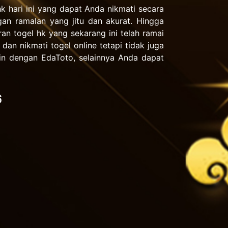
k hari ini yang dapat Anda nikmati secara
an ramalan yang jitu dan akurat. Hingga
an togel hk yang sekarang ini telah ramai
dan nikmati togel online tetapi tidak juga
ain dengan EdaToto, selainnya Anda dapat
6