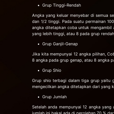
Grup Tinggi-Rendah
Angka yang keluar menyebar di semua se
dan 1/2 tinggi. Pada suatu permainan 10
angka ditetapkan coba untuk mengambil 
yang lebih tinggi, atau 8 pada grup renda
Grup Ganjil-Genap
Jika kita mempunyai 12 angka pilihan, Co
8 angka pada grup genap, atau 8 angka pa
Grup Shio
Grup shio terbagi dalam tiga grup yaitu gr
mengecilkan angka ditetapkan dari yang ki
Grup Jumlah
Setelah anda mempunyai 12 angka yang a
jumlah ini bakal ada di perolehan 70 % dar