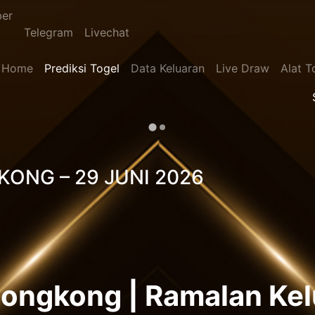
ber
Telegram
Livechat
Home
Prediksi Togel
Data Keluaran
Live Draw
Alat T
SELAM
KONG – 29 JUNI 2026
Hongkong | Ramalan Kelu