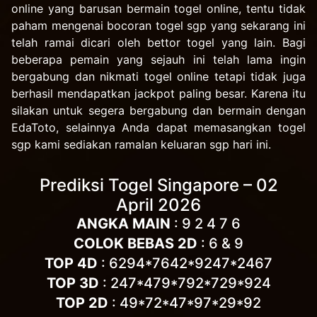
online yang barusan bermain togel online, tentu tidak
paham mengenai bocoran togel sgp yang sekarang ini
telah ramai dicari oleh bettor togel yang lain. Bagi
beberapa pemain yang sejauh ini telah lama ingin
bergabung dan nikmati togel online tetapi tidak juga
berhasil mendapatkan jackpot paling besar. Karena itu
silakan untuk segera bergabung dan bermain dengan
EdaToto, selainnya Anda dapat memasangkan togel
sgp kami sediakan ramalan keluaran sgp hari ini.
Prediksi Togel Singapore – 02
April 2026
ANGKA MAIN
:
9 2 4 7 6
COLOK BEBAS 2D
:
6 & 9
TOP 4D
:
6294*7642*9247*2467
TOP 3D
:
247*479*792*729*924
TOP 2D
:
49*72*47*97*29*92