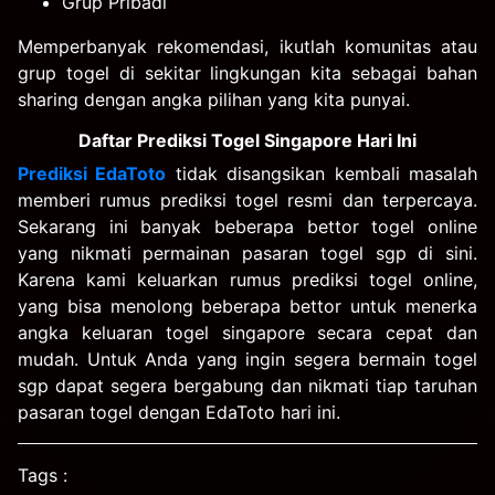
Grup Pribadi
Memperbanyak rekomendasi, ikutlah komunitas atau
grup togel di sekitar lingkungan kita sebagai bahan
sharing dengan angka pilihan yang kita punyai.
Daftar Prediksi Togel Singapore Hari Ini
Prediksi EdaToto
tidak disangsikan kembali masalah
memberi rumus prediksi togel resmi dan terpercaya.
Sekarang ini banyak beberapa bettor togel online
yang nikmati permainan pasaran togel sgp di sini.
Karena kami keluarkan rumus prediksi togel online,
yang bisa menolong beberapa bettor untuk menerka
angka keluaran togel singapore secara cepat dan
mudah. Untuk Anda yang ingin segera bermain togel
sgp dapat segera bergabung dan nikmati tiap taruhan
pasaran togel dengan EdaToto hari ini.
Tags :