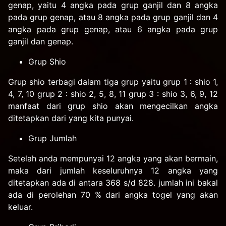
genap, yaitu 4 angka pada grup ganjil dan 8 angka
pada grup genap, atau 8 angka pada grup ganjil dan 4
angka pada grup genap, atau 6 angka pada grup
ganjil dan genap.
Grup Shio
Grup shio terbagi dalam tiga grup yaitu grup 1 : shio 1,
4, 7, 10 grup 2 : shio 2, 5, 8, 11 grup 3 : shio 3, 6, 9, 12
manfaat dari grup shio akan mengecilkan angka
ditetapkan dari yang kita punyai.
Grup Jumlah
Setelah anda mempunyai 12 angka yang akan bermain,
maka dari jumlah keseluruhnya 12 angka yang
ditetapkan ada di antara 368 s/d 828. jumlah ini bakal
ada di perolehan 70 % dari angka togel yang akan
keluar.