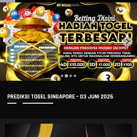
PREDIKSI TOGEL SINGAPORE – 03 JUNI 2026