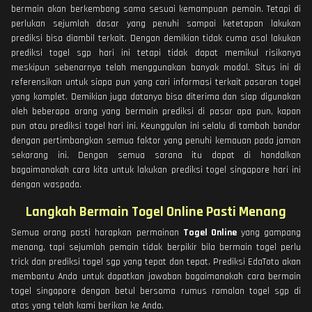
bermain akan berkembang sama sesuai kemampuan pemain. Tetapi di
perlukan sejumlah dasar yang penuhi sampai ketetapan lakukan
prediksi bisa diambil terkait. Dengan demikian tidak cuma asal lakukan
prediksi togel sgp hari ini tetapi tidak dapat memikul risikonya
meskipun sebenarnya telah menggunakan banyak modal. Situs ini di
referensikan untuk siapa pun yang cari informasi terkait pasaran togel
yang komplet. Demikian juga datanya bisa diterima dan siap digunakan
oleh beberapa orang yang bermain prediksi di pasar apa pun, kapan
pun atau prediksi togel hari ini. Keunggulan ini selalu di tambah bandar
dengan pertimbangkan semua faktor yang penuhi kemauan pada jaman
sekarang ini. Dengan semua sarana itu dapat di handalkan
bagaimanakah cara kita untuk lakukan prediksi togel singapore hari ini
dengan waspada.
Langkah Bermain Togel Online Pasti Menang
Semua orang pasti harapkan permainan
Togel Online
yang gampang
menang, tapi sejumlah pemain tidak berpikir bila bermain togel perlu
trick dan prediksi togel sgp yang tepat dan tepat. Prediksi EdaToto akan
membantu Anda untuk dapatkan jawaban bagaimanakah cara bermain
togel singapore dengan betul bersama rumus ramalan togel sgp di
atas yang telah kami berikan ke Anda.