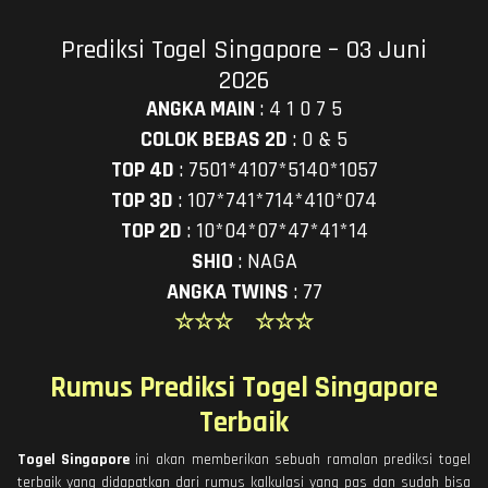
Prediksi Togel Singapore – 03 Juni
2026
ANGKA MAIN
:
4 1 0 7 5
COLOK BEBAS 2D
:
0 & 5
TOP 4D
:
7501*4107*5140*1057
TOP 3D
:
107*741*714*410*074
TOP 2D
:
10*04*07*47*41*14
SHIO
:
NAGA
ANGKA TWINS
:
77
☆☆☆
☆☆☆
Rumus Prediksi Togel Singapore
Terbaik
Togel Singapore
ini akan memberikan sebuah ramalan prediksi togel
terbaik yang didapatkan dari rumus kalkulasi yang pas dan sudah bisa