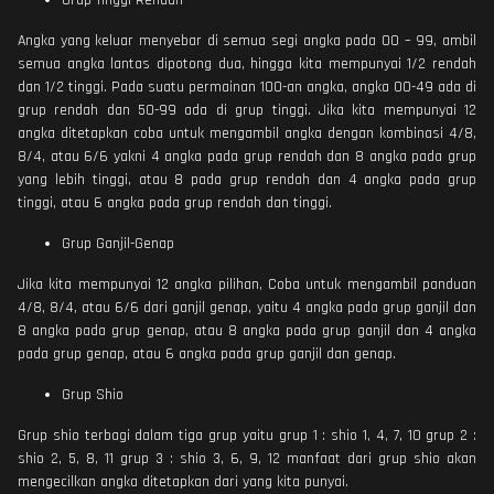
Angka yang keluar menyebar di semua segi angka pada 00 – 99, ambil
semua angka lantas dipotong dua, hingga kita mempunyai 1/2 rendah
dan 1/2 tinggi. Pada suatu permainan 100-an angka, angka 00-49 ada di
grup rendah dan 50-99 ada di grup tinggi. Jika kita mempunyai 12
angka ditetapkan coba untuk mengambil angka dengan kombinasi 4/8,
8/4, atau 6/6 yakni 4 angka pada grup rendah dan 8 angka pada grup
yang lebih tinggi, atau 8 pada grup rendah dan 4 angka pada grup
tinggi, atau 6 angka pada grup rendah dan tinggi.
Grup Ganjil-Genap
Jika kita mempunyai 12 angka pilihan, Coba untuk mengambil panduan
4/8, 8/4, atau 6/6 dari ganjil genap, yaitu 4 angka pada grup ganjil dan
8 angka pada grup genap, atau 8 angka pada grup ganjil dan 4 angka
pada grup genap, atau 6 angka pada grup ganjil dan genap.
Grup Shio
Grup shio terbagi dalam tiga grup yaitu grup 1 : shio 1, 4, 7, 10 grup 2 :
shio 2, 5, 8, 11 grup 3 : shio 3, 6, 9, 12 manfaat dari grup shio akan
mengecilkan angka ditetapkan dari yang kita punyai.