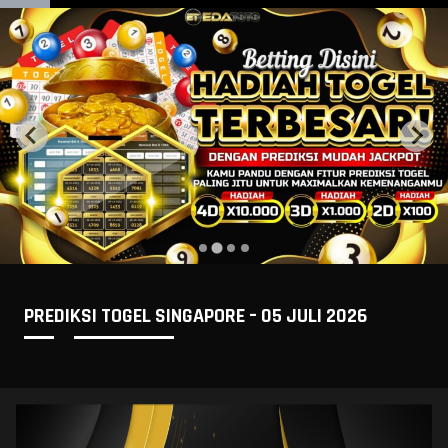
PREDIKSI TOGEL SINGAPORE – 05 JULI 2026