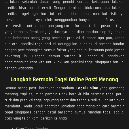
perlukan sejumlah dasar yang penuhi sampai ketetapan lakukan
prediksi bisa diambil terkait. Dengan demikian tidak cuma asal lakukan
prediksi togel sgp hari ini tetapi tidak dapat memikul risikonya
meskipun sebenarnya telah menggunakan banyak modal. Situs ini di
referensikan untuk siapa pun yang cari informasi terkait pasaran togel
yang komplet. Demikian juga datanya bisa diterima dan siap digunakan
oleh beberapa orang yang bermain prediksi di pasar apa pun, kapan
pun atau prediksi togel hari ini. Keunggulan ini selalu di tambah bandar
dengan pertimbangkan semua faktor yang penuhi kemauan pada jaman
sekarang ini. Dengan semua sarana itu dapat di handalkan
bagaimanakah cara kita untuk lakukan prediksi togel singapore hari ini
dengan waspada.
Langkah Bermain Togel Online Pasti Menang
Semua orang pasti harapkan permainan
Togel Online
yang gampang
menang, tapi sejumlah pemain tidak berpikir bila bermain togel perlu
trick dan prediksi togel sgp yang tepat dan tepat. Prediksi EdaToto akan
membantu Anda untuk dapatkan jawaban bagaimanakah cara bermain
togel singapore dengan betul bersama rumus ramalan togel sgp di
atas yang telah kami berikan ke Anda.
Grup Tinggi-Rendah