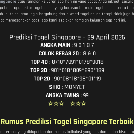
Singapore
atau ramalan keluaran sgp hari ini yang dapat Anda nikmati seca
gga beberapa bettor togel online yang barusan bermain togel online, tentu ti
uh ini telah lama ingin bergabung dan nikmati togel online tetapi tidak juga 
at memasangkan togel sgp kami sediakan ramalan keluaran sgp hari ini.
Prediksi Togel Singapore – 29 April 2026
ANGKA MAIN
:
9 0 1 8 7
COLOK BEBAS 2D
:
8 & 0
TOP 4D
:
8710*7091*0178*9018
TOP 3D
:
901*018*809*890*189
TOP 2D
:
90*08*18*98*01*19
SHIO
:
MONYET
ANGKA TWINS
:
99
☆☆☆
☆☆☆
Rumus Prediksi Togel Singapore Terbaik
l terbaik yang didapatkan dari rumus kalkulasi yang pas dan sudah bisa dit