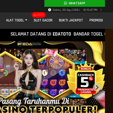
WHATSAPP
Sabtu, 08 Agu 2026 (
18:10:47 PM
)
ALAT TOGEL
SLOT GACOR
BUKTI JACKPOT
PROMOSI
LAMAT DATANG DI
EDATOTO
BANDAR TOGEL ONLINE DAN 