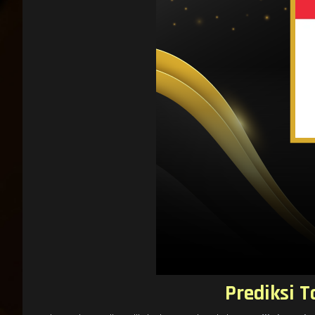
Prediksi T