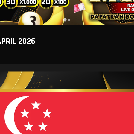
APRIL 2026