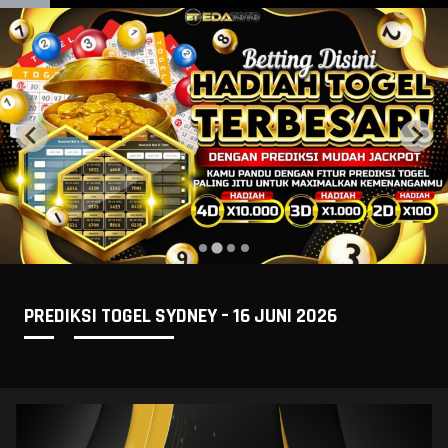
PREDIKSI TOGEL SYDNEY – 16 JUNI 2026