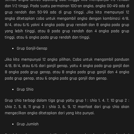
dan 1/2 tinggi. Pada suatu permainan 100-an angka, angka 00-49 ada di
grup rendah dan 50-99 ada di grup tinggi. Jika kita mempunyai 12
angka ditetapkan coba untuk mengambil angka dengan kombinasi 4/8,
8/4, atau 6/6 yakni 4 angka pada grup rendah dan 8 angka pada grup
yang lebih tinggi, atau 8 pada grup rendah dan 4 angka pada grup
tinggi, atau 6 angka pada grup rendah dan tinggi.
Grup Ganjil-Genap
Jika kita mempunyai 12 angka pilihan, Coba untuk mengambil panduan
4/8, 8/4, atau 6/6 dari ganjil genap, yaitu 4 angka pada grup ganjil dan
8 angka pada grup genap, atau 8 angka pada grup ganjil dan 4 angka
pada grup genap, atau 6 angka pada grup ganjil dan genap.
Grup Shio
Grup shio terbagi dalam tiga grup yaitu grup 1 : shio 1, 4, 7, 10 grup 2 :
shio 2, 5, 8, 11 grup 3 : shio 3, 6, 9, 12 manfaat dari grup shio akan
mengecilkan angka ditetapkan dari yang kita punyai.
Grup Jumlah