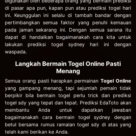
digunakan oleh beberapa orang yang bermain prediksi
di pasar apa pun, kapan pun atau prediksi togel hari
ini. Keunggulan ini selalu di tambah bandar dengan
pertimbangkan semua faktor yang penuhi kemauan
pada jaman sekarang ini. Dengan semua sarana itu
dapat di handalkan bagaimanakah cara kita untuk
lakukan prediksi togel sydney hari ini dengan
waspada.
Langkah Bermain Togel Online Pasti
Menang
Semua orang pasti harapkan permainan
Togel Online
yang gampang menang, tapi sejumlah pemain tidak
berpikir bila bermain togel perlu trick dan prediksi
togel sdy yang tepat dan tepat. Prediksi EdaToto akan
membantu Anda untuk dapatkan jawaban
bagaimanakah cara bermain togel sydney dengan
betul bersama rumus ramalan togel sdy di atas yang
telah kami berikan ke Anda.