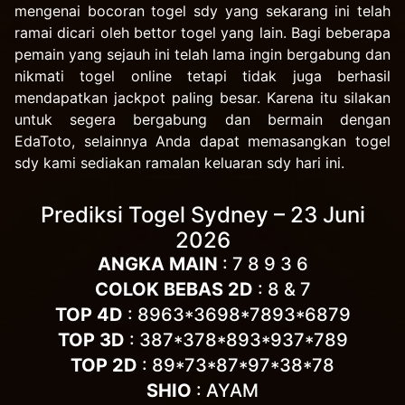
mengenai bocoran togel sdy yang sekarang ini telah
ramai dicari oleh bettor togel yang lain. Bagi beberapa
pemain yang sejauh ini telah lama ingin bergabung dan
nikmati togel online tetapi tidak juga berhasil
mendapatkan jackpot paling besar. Karena itu silakan
untuk segera bergabung dan bermain dengan
EdaToto, selainnya Anda dapat memasangkan togel
sdy kami sediakan ramalan keluaran sdy hari ini.
Prediksi Togel Sydney – 23 Juni
2026
ANGKA MAIN
:
7 8 9 3 6
COLOK BEBAS 2D
:
8 & 7
TOP 4D
:
8963*3698*7893*6879
TOP 3D
:
387*378*893*937*789
TOP 2D
:
89*73*87*97*38*78
SHIO
:
AYAM