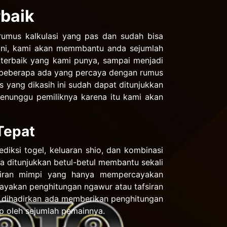
rbaik
rumus kalkulasi yang pas dan sudah bisa
 ini, kami akan memmbantu anda sejumlah
i terbaik yang kami punya, sampai menjadi
 beberapa ada yang percaya dengan rumus
s yang dikasih ini sudah dapat ditunjukkan
enunggu pemiliknya karena itu kami akan
Tepat
diksi togel, keluaran shio, dan kombinasi
 ditunjukkan betul-betul membantu sekali
fsiran mimpi yang hanya mempercayakan
cayakan penghitungan ngawur atau tafsiran
i dihadirkan ada memberikan penghitungan
p oleh sejumlah pemainnya.