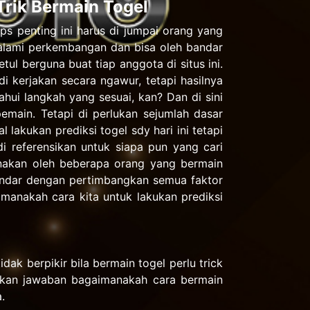
Trik Bermain Togel
ps penting ini harus di jumpai orang yang
galami perkembangan dan bisa oleh bandar
tul berguna buat tiap anggota di situs ini.
 kerjakan secara ngawur, tetapi hasilnya
hui langkah yang sesuai, kan? Dan di sini
main. Tetapi di perlukan sejumlah dasar
lakukan prediksi togel sdy hari ini tetapi
i referensikan untuk siapa pun yang cari
gunakan oleh beberapa orang yang bermain
 bandar dengan pertimbangkan semua faktor
manakah cara kita untuk lakukan prediksi
k berpikir bila bermain togel perlu trick
atkan jawaban bagaimanakah cara bermain
.