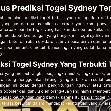
s Prediksi Togel Sydney Te
h ramalan prediksi togel terbaik yang didapatkan dari 
n yang pas dan rumus kalkulasi terbaik yang kami punya
 terbaik bandar togel yang hasilkan dari rumus kalkulas
k mendapat keuntungan yang banyak ini. Togel sydney ini
dengan betul dan akan up-date ikutinya pasarannya dan rumu
mlah pemain untuk meraih kemenangan yang sudah lama m
ya.
iksi Togel Sydney Yang Terbukti 
i yang meliputi angka pas, angka mistik, angka tolak, pre
dihitung menggunakan hitunga yang terbaik dan sudah bisa
ungan ini tidak dengan penghitungan ngawur atau ta
ni populer dari dahulu oleh orang-tua yang hanya memper
ndapat keuntungan yang banyak karena itu bandar togel in
k terasa kesulitan dalam mendapat keuntungan yang dihara