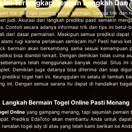
ri Ini Terlengkap Dengan Langkah Dan 
m trik dan tips penting untuk bermain. Semua trik dan ti
en judi. Akurasi dari langkah prediksi pasti semakin men
 Contoh secara adanya informasi trik dan tips ini betul-be
i dari dasar permainan. Meskipun semua prediksi dapat di
 alami rugi karena perlakuan semacam itu? Pasti harus keta
rick bermain akan berkembang sama sesuai kemampuan pe
iksi bisa diambil terkait. Dengan demikian tidak cuma asal 
sebenarnya telah menggunakan banyak modal. Situs ini d
mplet. Demikian juga datanya bisa diterima dan siap di
u prediksi togel hari ini. Keunggulan ini selalu di tambah
 ini. Dengan semua sarana itu dapat di handalkan bagai
Langkah Bermain Togel Online Pasti Menang
ogel Online
yang gampang menang, tapi sejumlah pemain tida
tepat. Prediksi EdaToto akan membantu Anda untuk dap
ramalan togel sdy di atas yang telah kami berikan ke Anda