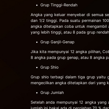
Grup Tinggi-Rendah
Angka yang keluar menyebar di semua se
dan 1/2 tinggi. Pada suatu permainan 10
angka ditetapkan coba untuk mengambil 
yang lebih tinggi, atau 8 pada grup renda
Grup Ganjil-Genap
Jika kita mempunyai 12 angka pilihan, Co
8 angka pada grup genap, atau 8 angka pa
Grup Shio
Grup shio terbagi dalam tiga grup yaitu gr
mengecilkan angka ditetapkan dari yang ki
Grup Jumlah
Setelah anda mempunyai 12 angka yang a
jumlah ini bakal ada di perolehan 70 % dar