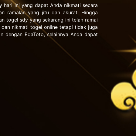
 hari ini yang dapat Anda nikmati secara
n ramalan yang jitu dan akurat. Hingga
n togel sdy yang sekarang ini telah ramai
dan nikmati togel online tetapi tidak juga
ain dengan EdaToto, selainnya Anda dapat