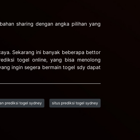
 bahan sharing dengan angka pilihan yang
caya. Sekarang ini banyak beberapa bettor
ediksi togel online, yang bisa menolong
ang ingin segera bermain togel sdy dapat
an prediksi togel sydney
situs prediksi togel sydney