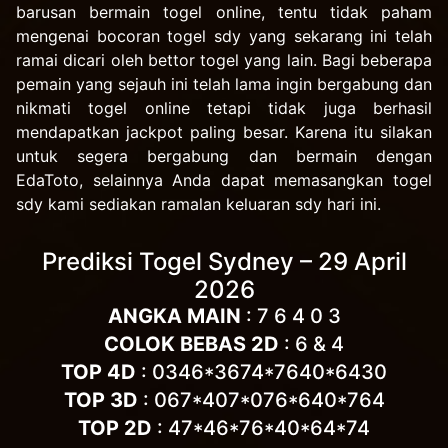
barusan bermain togel online, tentu tidak paham
mengenai bocoran togel sdy yang sekarang ini telah
ramai dicari oleh bettor togel yang lain. Bagi beberapa
pemain yang sejauh ini telah lama ingin bergabung dan
nikmati togel online tetapi tidak juga berhasil
mendapatkan jackpot paling besar. Karena itu silakan
untuk segera bergabung dan bermain dengan
EdaToto, selainnya Anda dapat memasangkan togel
sdy kami sediakan ramalan keluaran sdy hari ini.
Prediksi Togel Sydney – 29 April
2026
ANGKA MAIN
:
7 6 4 0 3
COLOK BEBAS 2D
:
6 & 4
TOP 4D
:
0346*3674*7640*6430
TOP 3D
:
067*407*076*640*764
TOP 2D
:
47*46*76*40*64*74