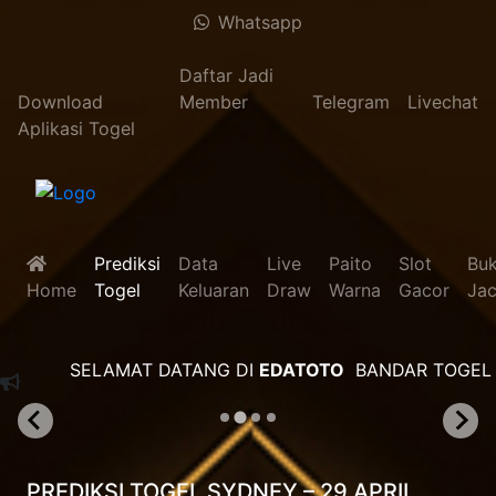
Whatsapp
Daftar Jadi
Download
Member
Telegram
Livechat
Aplikasi Togel
Prediksi
Data
Live
Paito
Slot
Buk
Home
Togel
Keluaran
Draw
Warna
Gacor
Ja
SELAMAT DATANG DI
EDATOTO
BANDAR TOGEL ONLI
PREDIKSI TOGEL SYDNEY – 29 APRIL