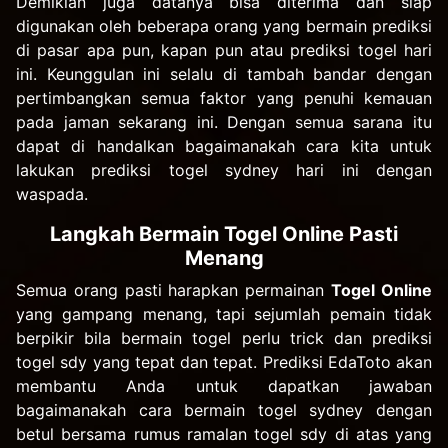
Demikian juga datanya bisa diterima dan siap
digunakan oleh beberapa orang yang bermain prediksi
di pasar apa pun, kapan pun atau prediksi togel hari
ini. Keunggulan ini selalu di tambah bandar dengan
pertimbangkan semua faktor yang penuhi kemauan
pada jaman sekarang ini. Dengan semua sarana itu
dapat di handalkan bagaimanakah cara kita untuk
lakukan prediksi togel sydney hari ini dengan
waspada.
Langkah Bermain Togel Online Pasti
Menang
Semua orang pasti harapkan permainan
Togel Online
yang gampang menang, tapi sejumlah pemain tidak
berpikir bila bermain togel perlu trick dan prediksi
togel sdy yang tepat dan tepat. Prediksi EdaToto akan
membantu Anda untuk dapatkan jawaban
bagaimanakah cara bermain togel sydney dengan
betul bersama rumus ramalan togel sdy di atas yang