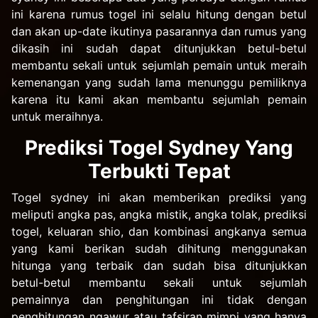
ini karena rumus togel ini selalu hitung dengan betul
dan akan up-date ikutinya pasarannya dan rumus yang
dikasih ini sudah dapat ditunjukkan betul-betul
membantu sekali untuk sejumlah pemain untuk meraih
kemenangan yang sudah lama menunggu pemiliknya
karena itu kami akan membantu sejumlah pemain
untuk meraihnya.
Prediksi Togel Sydney Yang
Terbukti Tepat
Togel sydney ini akan memberikan prediksi yang
meliputi angka pas, angka mistik, angka tolak, prediksi
togel, keluaran shio, dan kombinasi angkanya semua
yang kami berikan sudah dihitung menggunakan
hitunga yang terbaik dan sudah bisa ditunjukkan
betul-betul membantu sekali untuk sejumlah
pemainnya dan penghitungan ini tidak dengan
penghitungan ngawur atau tafsiran mimpi yang hanya