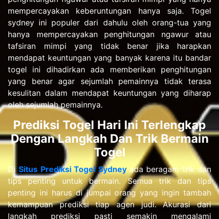
mempercayakan keberuntungan hanya saja. Togel
sydney ini populer dari dahulu oleh orang-tua yang
hanya mempercayakan penghitungan ngawur atau
tafsiran mimpi yang tidak benar jika harapkan
mendapat keuntungan yang banyak karena itu bandar
togel ini dihadirkan ada memberikan penghitungan
yang benar agar sejumlah pemainnya tidak terasa
kesulitan dalam mendapat keuntungan yang diharap
oleh sejumlah pemainnya.
Prediksi Togel Hari Ini Terlengkap
Dengan Langkah Dan Trik Bermain
Togel
Di
Situs Prediksi Togel Sydney
ada beragam trik dan
tips penting untuk bermain. Semua trik dan tips
penting ini harus di jumpai orang yang ingin tambah
kemampuan prediksi tiap agen judi. Akurasi dari
langkah prediksi pasti semakin mengalami