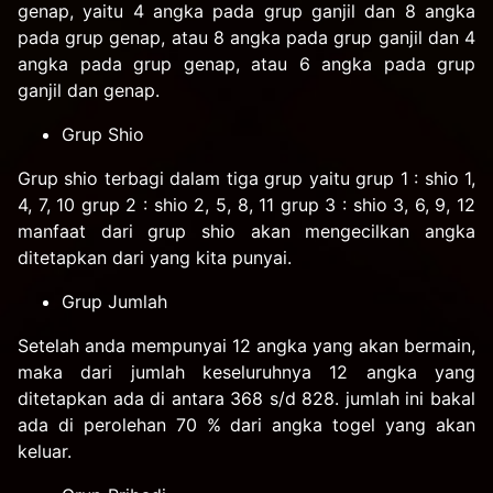
genap, yaitu 4 angka pada grup ganjil dan 8 angka
pada grup genap, atau 8 angka pada grup ganjil dan 4
angka pada grup genap, atau 6 angka pada grup
ganjil dan genap.
Grup Shio
Grup shio terbagi dalam tiga grup yaitu grup 1 : shio 1,
4, 7, 10 grup 2 : shio 2, 5, 8, 11 grup 3 : shio 3, 6, 9, 12
manfaat dari grup shio akan mengecilkan angka
ditetapkan dari yang kita punyai.
Grup Jumlah
Setelah anda mempunyai 12 angka yang akan bermain,
maka dari jumlah keseluruhnya 12 angka yang
ditetapkan ada di antara 368 s/d 828. jumlah ini bakal
ada di perolehan 70 % dari angka togel yang akan
keluar.