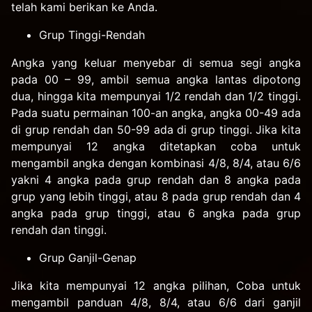
telah kami berikan ke Anda.
Grup Tinggi-Rendah
Angka yang keluar menyebar di semua segi angka
pada 00 – 99, ambil semua angka lantas dipotong
dua, hingga kita mempunyai 1/2 rendah dan 1/2 tinggi.
Pada suatu permainan 100-an angka, angka 00-49 ada
di grup rendah dan 50-99 ada di grup tinggi. Jika kita
mempunyai 12 angka ditetapkan coba untuk
mengambil angka dengan kombinasi 4/8, 8/4, atau 6/6
yakni 4 angka pada grup rendah dan 8 angka pada
grup yang lebih tinggi, atau 8 pada grup rendah dan 4
angka pada grup tinggi, atau 6 angka pada grup
rendah dan tinggi.
Grup Ganjil-Genap
Jika kita mempunyai 12 angka pilihan, Coba untuk
mengambil panduan 4/8, 8/4, atau 6/6 dari ganjil