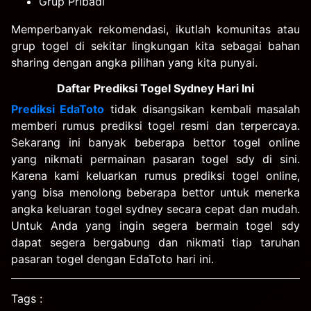
Grup Pribadi
Memperbanyak rekomendasi, ikutlah komunitas atau
grup togel di sekitar lingkungan kita sebagai bahan
sharing dengan angka pilihan yang kita punyai.
Daftar Prediksi Togel Sydney Hari Ini
Prediksi EdaToto
tidak disangsikan kembali masalah
memberi rumus prediksi togel resmi dan terpercaya.
Sekarang ini banyak beberapa bettor togel online
yang nikmati permainan pasaran togel sdy di sini.
Karena kami keluarkan rumus prediksi togel online,
yang bisa menolong beberapa bettor untuk menerka
angka keluaran togel sydney secara cepat dan mudah.
Untuk Anda yang ingin segera bermain togel sdy
dapat segera bergabung dan nikmati tiap taruhan
pasaran togel dengan EdaToto hari ini.
Tags :