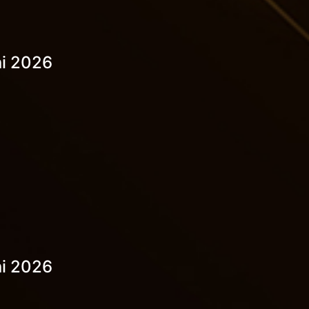
ni 2026
ni 2026