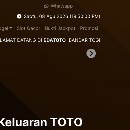
Whatsapp
Sabtu, 08 Agu 2026 (
19:50:00 PM
)
ogel
Slot Gacor
Bukti Jackpot
Promosi
TANG DI
EDATOTO
BANDAR TOGEL ONLINE DAN SITUS S
 Keluaran TOTO