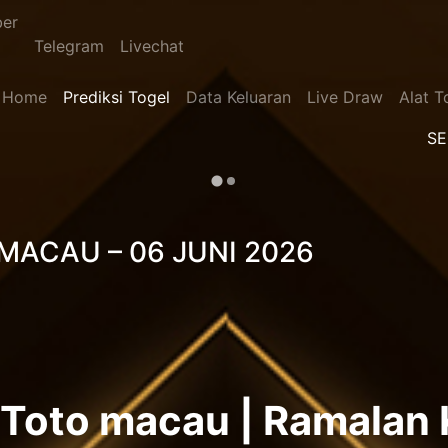
ber
Telegram
Livechat
Home
Prediksi Togel
Data Keluaran
Live Draw
Alat T
SELAMAT DA
MACAU – 06 JUNI 2026
l Toto macau | Ramalan