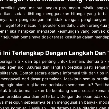
rediksi yang meliputi angka pas, angka mistik, angka to
ikan sudah dihitung menggunakan hitunga yang terbaik
nnya dan penghitungan ini tidak dengan penghitungan 
 Togel toto macau ini populer dari dahulu oleh orang-t
benar jika harapkan mendapat keuntungan yang banyak kar
 sejumlah pemainnya tidak terasa kesulitan dalam mendap
ri Ini Terlengkap Dengan Langkah Dan 
eragam trik dan tips penting untuk bermain. Semua trik d
ap agen judi. Akurasi dari langkah prediksi pasti sema
litasnya. Contoh secara adanya informasi trik dan tips ini
i mengawali dari dasar permainan. Meskipun semua prediks
ng ingin alami rugi karena perlakuan semacam itu? Pasti h
 Untuk trick bermain akan berkembang sama sesuai kemamp
an prediksi bisa diambil terkait. Dengan demikian tidak cu
konya meskipun sebenarnya telah menggunakan banyak modal. 
el yang komplet. Demikian juga datanya bisa diterima dan