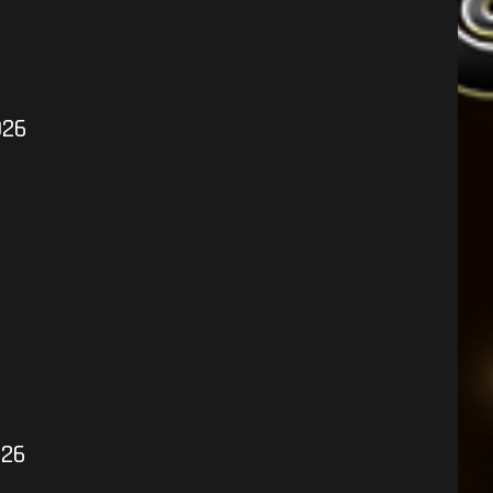
026
026