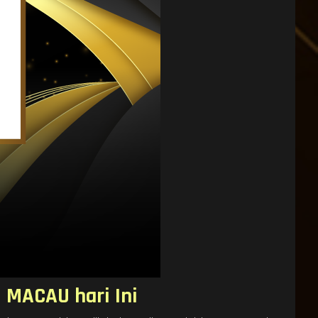
 MACAU hari Ini