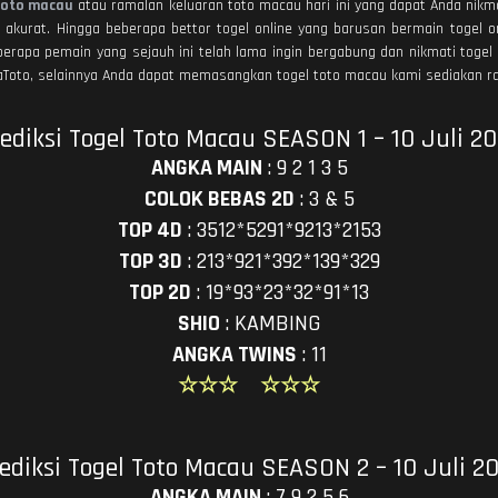
Toto macau
atau ramalan keluaran toto macau hari ini yang dapat Anda nikm
akurat. Hingga beberapa bettor togel online yang barusan bermain togel o
beberapa pemain yang sejauh ini telah lama ingin bergabung dan nikmati togel 
Toto, selainnya Anda dapat memasangkan togel toto macau kami sediakan ram
ediksi Togel Toto Macau SEASON 1 – 10 Juli 2
ANGKA MAIN
:
9 2 1 3 5
COLOK BEBAS 2D
:
3 & 5
TOP 4D
:
3512*5291*9213*2153
TOP 3D
:
213*921*392*139*329
TOP 2D
:
19*93*23*32*91*13
SHIO
:
KAMBING
ANGKA TWINS
:
11
☆☆☆
☆☆☆
ediksi Togel Toto Macau SEASON 2 – 10 Juli 2
ANGKA MAIN
:
7 9 2 5 6