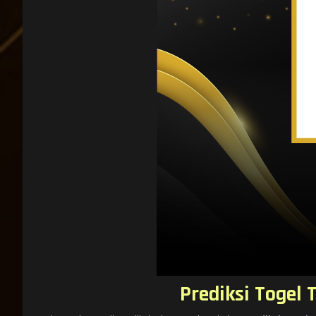
Prediksi Togel