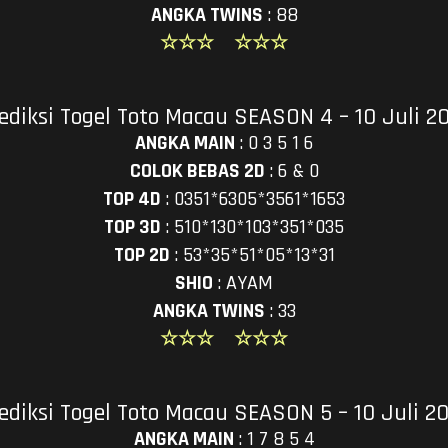
ANGKA TWINS
:
88
☆☆☆
☆☆☆
ediksi Togel Toto Macau SEASON 4 – 10 Juli 2
ANGKA MAIN
:
0 3 5 1 6
COLOK BEBAS 2D
:
6 & 0
TOP 4D
:
0351*6305*3561*1653
TOP 3D
:
510*130*103*351*035
TOP 2D
:
53*35*51*05*13*31
SHIO
:
AYAM
ANGKA TWINS
:
33
☆☆☆
☆☆☆
ediksi Togel Toto Macau SEASON 5 – 10 Juli 2
ANGKA MAIN
:
1 7 8 5 4