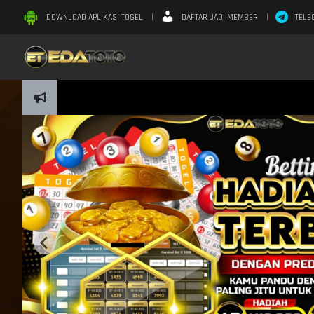
DAFTAR JADI MEMBER
TELE
DOWNLOAD APLIKASI TOGEL