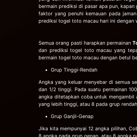
bermain prediksi di pasar apa pun, kapan 
faktor yang penuhi kemauan pada jaman 
prediksi togel toto macau hari ini dengan
Semua orang pasti harapkan permainan
T
dan prediksi togel toto macau yang te
bermain togel toto macau dengan betul be
Grup Tinggi-Rendah
Angka yang keluar menyebar di semua se
dan 1/2 tinggi. Pada suatu permainan 10
angka ditetapkan coba untuk mengambil 
yang lebih tinggi, atau 8 pada grup renda
Grup Ganjil-Genap
Jika kita mempunyai 12 angka pilihan, Co
8 angka pada grup genap, atau 8 angka pa