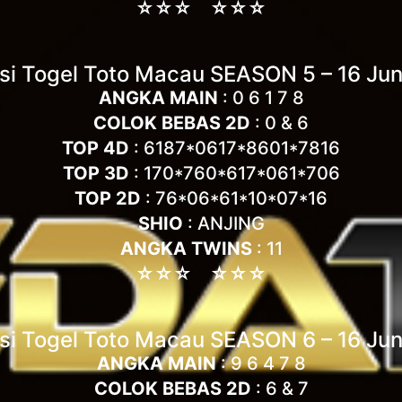
☆☆☆
☆☆☆
si Togel Toto Macau SEASON 5 – 16 Ju
ANGKA MAIN
:
0 6 1 7 8
COLOK BEBAS 2D
:
0 & 6
TOP 4D
:
6187*0617*8601*7816
TOP 3D
:
170*760*617*061*706
TOP 2D
:
76*06*61*10*07*16
SHIO
:
ANJING
ANGKA TWINS
:
11
☆☆☆
☆☆☆
si Togel Toto Macau SEASON 6 – 16 Ju
ANGKA MAIN
:
9 6 4 7 8
COLOK BEBAS 2D
:
6 & 7