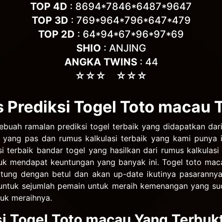
TOP 4D
:
8694*7846*6487*9647
TOP 3D
:
769*964*796*647*479
TOP 2D
:
64*94*67*96*97*69
SHIO
:
ANJING
ANGKA TWINS
:
44
☆☆☆
☆☆☆
Prediksi Togel Toto macau 
buah ramalan prediksi togel terbaik yang didapatkan dari
n yang pas dan rumus kalkulasi terbaik yang kami punya
 terbaik bandar togel yang hasilkan dari rumus kalkulas
k mendapat keuntungan yang banyak ini. Togel toto mac
 hitung dengan betul dan akan up-date ikutinya pasaranny
i untuk sejumlah pemain untuk meraih kemenangan yang su
uk meraihnya.
si Togel Toto macau Yang Terbukt