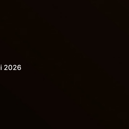
ni 2026