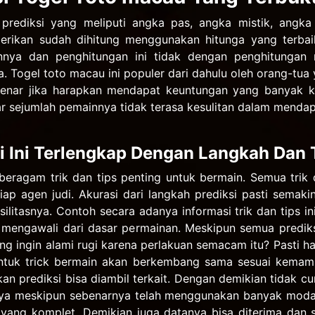
rediksi yang meliputi angka pas, angka mistik, angka to
ikan sudah dihitung menggunakan hitunga yang terbaik
nnya dan penghitungan ini tidak dengan penghitungan 
 Togel toto macau ini populer dari dahulu oleh orang-t
benar jika harapkan mendapat keuntungan yang banyak kar
 sejumlah pemainnya tidak terasa kesulitan dalam mendap
ri Ini Terlengkap Dengan Langkah Dan 
eragam trik dan tips penting untuk bermain. Semua trik d
ap agen judi. Akurasi dari langkah prediksi pasti sema
litasnya. Contoh secara adanya informasi trik dan tips ini
i mengawali dari dasar permainan. Meskipun semua prediks
ng ingin alami rugi karena perlakuan semacam itu? Pasti h
 Untuk trick bermain akan berkembang sama sesuai kemamp
an prediksi bisa diambil terkait. Dengan demikian tidak cu
konya meskipun sebenarnya telah menggunakan banyak modal. 
el yang komplet. Demikian juga datanya bisa diterima dan