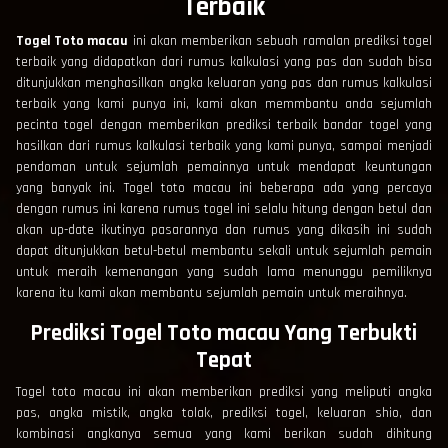
Terbaik
Togel Toto macau
ini akan memberikan sebuah ramalan prediksi togel
terbaik yang didapatkan dari rumus kalkulasi yang pas dan sudah bisa
ditunjukkan menghasilkan angka keluaran yang pas dan rumus kalkulasi
terbaik yang kami punya ini, kami akan memmbantu anda sejumlah
pecinta togel dengan memberikan prediksi terbaik bandar togel yang
hasilkan dari rumus kalkulasi terbaik yang kami punya, sampai menjadi
pendoman untuk sejumlah pemainnya untuk mendapat keuntungan
yang banyak ini. Togel toto macau ini beberapa ada yang percaya
dengan rumus ini karena rumus togel ini selalu hitung dengan betul dan
akan up-date ikutinya pasarannya dan rumus yang dikasih ini sudah
dapat ditunjukkan betul-betul membantu sekali untuk sejumlah pemain
untuk meraih kemenangan yang sudah lama menunggu pemiliknya
karena itu kami akan membantu sejumlah pemain untuk meraihnya.
Prediksi Togel Toto macau Yang Terbukti
Tepat
Togel toto macau ini akan memberikan prediksi yang meliputi angka
pas, angka mistik, angka tolak, prediksi togel, keluaran shio, dan
kombinasi angkanya semua yang kami berikan sudah dihitung