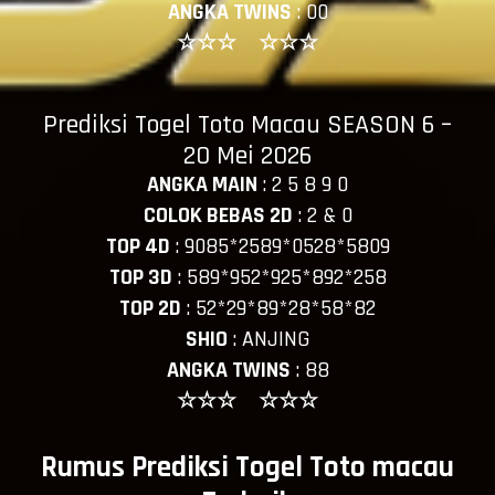
ANGKA TWINS
:
00
☆☆☆
☆☆☆
Prediksi Togel Toto Macau SEASON 6 –
20 Mei 2026
ANGKA MAIN
:
2 5 8 9 0
COLOK BEBAS 2D
:
2 & 0
TOP 4D
:
9085*2589*0528*5809
TOP 3D
:
589*952*925*892*258
TOP 2D
:
52*29*89*28*58*82
SHIO
:
ANJING
ANGKA TWINS
:
88
☆☆☆
☆☆☆
Rumus Prediksi Togel Toto macau