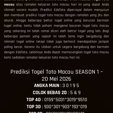
macau
atau ramalan keluaran toto macau hari ini yang dapat Anda
nikmati secara mudah. Prediksi EdaToto dipercayai dalam menyusun
dan membuat prediksi togel toto macau dengan ramalan yang jitu dan
akurat. Hingga beberapa bettor togel online yang barusan bermain
togel online, tentu tidak paham mengenai bocoran togel toto macau
yang sekarang ini telah ramai dicari oleh bettor togel yang lain. Bagi
beberapa pemain yang sejauh ini telah lama ingin bergabung dan
nikmati togel online tetapi tidak juga berhasil mendapatkan jackpot
paling besar. Karena itu silakan untuk segera bergabung dan bermain
dengan EdaToto, selainnya Anda dapat memasangkan togel toto macau
kami sediakan ramalan keluaran toto macau hari ini.
Prediksi Togel Toto Macau SEASON 1 –
20 Mei 2026
ANGKA MAIN
:
3 0 1 9 5
COLOK BEBAS 2D
:
5 & 9
TOP 4D
:
0159*5031*3019*9510
TOP 3D
:
930*301*903*193*019