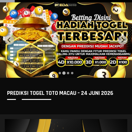
PREDIKSI TOGEL TOTO MACAU – 24 JUNI 2026