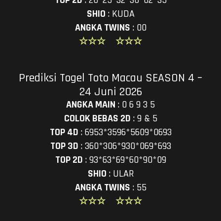
SHIO
:
KUDA
ANGKA TWINS
:
00
☆☆☆
☆☆☆
Prediksi Togel Toto Macau SEASON 4 –
24 Juni 2026
ANGKA MAIN
:
0 6 9 3 5
COLOK BEBAS 2D
:
9 & 5
TOP 4D
:
6953*3596*5609*0693
TOP 3D
:
360*306*930*069*693
TOP 2D
:
93*63*69*60*90*09
SHIO
:
ULAR
ANGKA TWINS
:
55
☆☆☆
☆☆☆