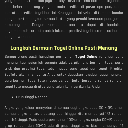
yang komplet. Demikian juga datanya bisa diterima dan siap digunakan
oleh beberapa orang yang bermain prediksi di pasar apa pun, kapan
pun atau prediksi togel hari ini. Keunggulan ini selalu di tambah bandar
dengan pertimbangkan semua faktor yang penuhi kemauan pada jaman
sekarang ini. Dengan semua sarana itu dapat di handalkan
bagaimanakah cara kita untuk lakukan prediksi togel toto macau hari ini
dengan waspada.
Langkah Bermain Togel Online Pasti Menang
Semua orang pasti harapkan permainan
Togel Online
yang gampang
menang, tapi sejumlah pemain tidak berpikir bila bermain togel perlu
trick dan prediksi togel toto macau yang tepat dan tepat. Prediksi
EdaToto akan membantu Anda untuk dapatkan jawaban bagaimanakah
cara bermain togel toto macau dengan betul bersama rumus ramalan
togel toto macau di atas yang telah kami berikan ke Anda.
Grup Tinggi-Rendah
Angka yang keluar menyebar di semua segi angka pada 00 – 99, ambil
semua angka lantas dipotong dua, hingga kita mempunyai 1/2 rendah
dan 1/2 tinggi. Pada suatu permainan 100-an angka, angka 00-49 ada di
grup rendah dan 50-99 ada di grup tinggi. Jika kita mempunyai 12