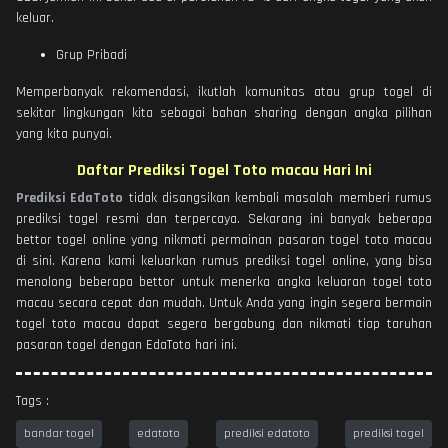
keluar.
Grup Pribadi
Memperbanyak rekomendasi, ikutlah komunitas atau grup togel di
sekitar lingkungan kita sebagai bahan sharing dengan angka pilihan
yang kita punyai.
Daftar Prediksi Togel Toto macau Hari Ini
Prediksi EdaToto
tidak disangsikan kembali masalah memberi rumus
prediksi togel resmi dan terpercaya. Sekarang ini banyak beberapa
bettor togel online yang nikmati permainan pasaran togel toto macau
di sini. Karena kami keluarkan rumus prediksi togel online, yang bisa
menolong beberapa bettor untuk menerka angka keluaran togel toto
macau secara cepat dan mudah. Untuk Anda yang ingin segera bermain
togel toto macau dapat segera bergabung dan nikmati tiap taruhan
pasaran togel dengan EdaToto hari ini.
Tags :
bandar togel
edatoto
prediksi edatoto
prediksi togel