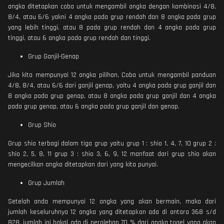
angka ditetapkan coba untuk mengambil angka dengan kombinasi 4/8,
8/4, atau 6/6 yakni 4 angka pada grup rendah dan 8 angka pada grup
yang lebih tinggi, atau 8 pada grup rendah dan 4 angka pada grup
tinggi, atau 6 angka pada grup rendah dan tinggi.
Grup Ganjil-Genap
Jika kita mempunyai 12 angka pilihan, Coba untuk mengambil panduan
4/8, 8/4, atau 6/6 dari ganjil genap, yaitu 4 angka pada grup ganjil dan
8 angka pada grup genap, atau 8 angka pada grup ganjil dan 4 angka
pada grup genap, atau 6 angka pada grup ganjil dan genap.
Grup Shio
Grup shio terbagi dalam tiga grup yaitu grup 1 : shio 1, 4, 7, 10 grup 2 :
shio 2, 5, 8, 11 grup 3 : shio 3, 6, 9, 12 manfaat dari grup shio akan
mengecilkan angka ditetapkan dari yang kita punyai.
Grup Jumlah
Setelah anda mempunyai 12 angka yang akan bermain, maka dari
jumlah keseluruhnya 12 angka yang ditetapkan ada di antara 368 s/d
828. jumlah ini bakal ada di perolehan 70 % dari angka togel yang akan