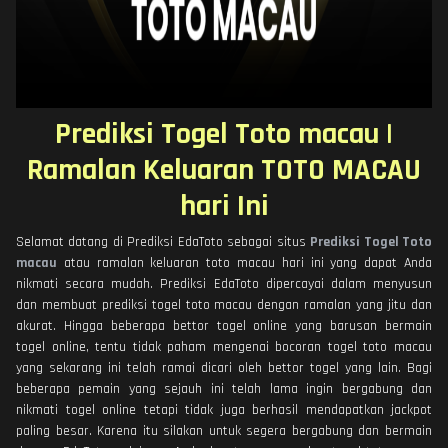
Prediksi Togel Toto macau |
Ramalan Keluaran TOTO MACAU
hari Ini
Selamat datang di Prediksi EdaToto sebagai situs
Prediksi Togel Toto
macau
atau ramalan keluaran toto macau hari ini yang dapat Anda
nikmati secara mudah. Prediksi EdaToto dipercayai dalam menyusun
dan membuat prediksi togel toto macau dengan ramalan yang jitu dan
akurat. Hingga beberapa bettor togel online yang barusan bermain
togel online, tentu tidak paham mengenai bocoran togel toto macau
yang sekarang ini telah ramai dicari oleh bettor togel yang lain. Bagi
beberapa pemain yang sejauh ini telah lama ingin bergabung dan
nikmati togel online tetapi tidak juga berhasil mendapatkan jackpot
paling besar. Karena itu silakan untuk segera bergabung dan bermain