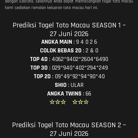
dengan EdaToto, selainnya Anda dapat memasangkan togel toto macau
kami sediakan ramalan keluaran toto macau hari ini.
Prediksi Togel Toto Macau SEASON 1 –
27 Juni 2026
ANGKA MAIN
:
9 4 0 2 6
COLOK BEBAS 2D
:
2 & 0
TOP 4D
:
4062*9402*2604*6490
TOP 3D
:
029*940*402*294*249
TOP 2D
:
09*49*92*94*90*40
SHIO
:
ULAR
ANGKA TWINS
:
66
☆☆☆
☆☆☆
Prediksi Togel Toto Macau SEASON 2 –
27 Juni 2026