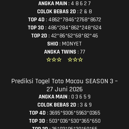
ANGKA MAIN
:
4 8 6 2 7
COLOK BEBAS 2D
:
2 & 8
TOP 4D
:
4862*7846*2768*8672
TOP 3D
:
486*284*862*248*624
TOP 2D
:
42*86*62*68*82*46
SHIO
:
MONYET
ANGKA TWINS
:
77
☆☆☆
☆☆☆
Prediksi Togel Toto Macau SEASON 3 –
27 Juni 2026
ANGKA MAIN
:
0 3 6 5 9
COLOK BEBAS 2D
:
3 & 9
TOP 4D
:
3695*9306*5963*0365
TOP 3D
:
503*036*530*365*650
TOP 2D
:
36*03*06*30*60*65