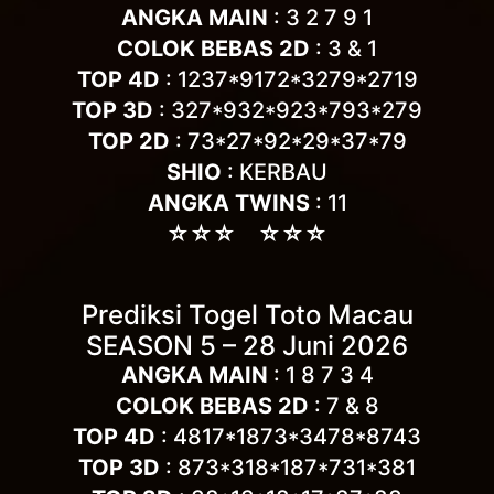
ANGKA MAIN
:
3 2 7 9 1
COLOK BEBAS 2D
:
3 & 1
TOP 4D
:
1237*9172*3279*2719
TOP 3D
:
327*932*923*793*279
TOP 2D
:
73*27*92*29*37*79
SHIO
:
KERBAU
ANGKA TWINS
:
11
☆☆☆
☆☆☆
Prediksi Togel Toto Macau
SEASON 5 – 28 Juni 2026
ANGKA MAIN
:
1 8 7 3 4
COLOK BEBAS 2D
:
7 & 8
TOP 4D
:
4817*1873*3478*8743
TOP 3D
:
873*318*187*731*381