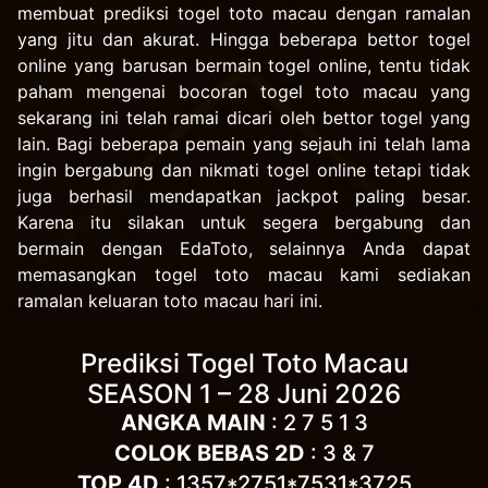
membuat prediksi togel toto macau dengan ramalan
yang jitu dan akurat. Hingga beberapa bettor togel
online yang barusan bermain togel online, tentu tidak
paham mengenai bocoran togel toto macau yang
sekarang ini telah ramai dicari oleh bettor togel yang
lain. Bagi beberapa pemain yang sejauh ini telah lama
ingin bergabung dan nikmati togel online tetapi tidak
juga berhasil mendapatkan jackpot paling besar.
Karena itu silakan untuk segera bergabung dan
bermain dengan EdaToto, selainnya Anda dapat
memasangkan togel toto macau kami sediakan
ramalan keluaran toto macau hari ini.
Prediksi Togel Toto Macau
SEASON 1 – 28 Juni 2026
ANGKA MAIN
:
2 7 5 1 3
COLOK BEBAS 2D
:
3 & 7
TOP 4D
:
1357*2751*7531*3725