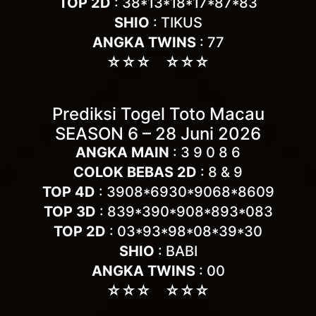
TOP 2D
:
38*13*18*17*87*83
SHIO
:
TIKUS
ANGKA TWINS
:
77
☆☆☆
☆☆☆
Prediksi Togel Toto Macau
SEASON 6 – 28 Juni 2026
ANGKA MAIN
:
3 9 0 8 6
COLOK BEBAS 2D
:
8 & 9
TOP 4D
:
3908*6930*9068*8609
TOP 3D
:
839*390*908*893*083
TOP 2D
:
03*93*98*08*39*30
SHIO
:
BABI
ANGKA TWINS
:
00
☆☆☆
☆☆☆