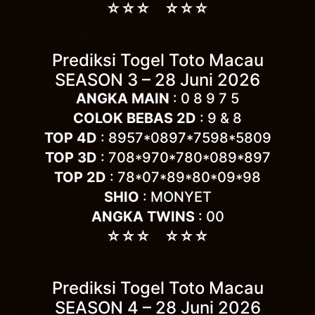
☆☆☆
☆☆☆
Prediksi Togel Toto Macau
SEASON 3 – 28 Juni 2026
ANGKA MAIN
:
0 8 9 7 5
COLOK BEBAS 2D
:
9 & 8
TOP 4D
:
8957*0897*7598*5809
TOP 3D
:
708*970*780*089*897
TOP 2D
:
78*07*89*80*09*98
SHIO
:
MONYET
ANGKA TWINS
:
00
☆☆☆
☆☆☆
Prediksi Togel Toto Macau
SEASON 4 – 28 Juni 2026