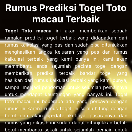
Rumus Prediksi Togel Toto
macau Terbaik
Togel Toto macau
ini akan memberikan sebuah
ramalan prediksi togel terbaik yang didapatkan dari
rumus kalkulasi yang pas dan sudah bisa ditunjukkan
menghasilkan angka keluaran yang pas dan rumus
kalkulasi terbaik yang kami punya ini, kami akan
memmbantu anda sejumlah pecinta togel dengan
memberikan prediksi terbaik bandar togel yang
hasilkan dari rumus kalkulasi terbaik yang kami punya,
sampai menjadi pendoman untuk sejumlah pemainnya
untuk mendapat keuntungan yang banyak ini. Togel
toto macau ini beberapa ada yang percaya dengan
rumus ini karena rumus togel ini selalu hitung dengan
betul dan akan up-date ikutinya pasarannya dan
rumus yang dikasih ini sudah dapat ditunjukkan betul-
betul membantu sekali untuk sejumlah pemain untuk