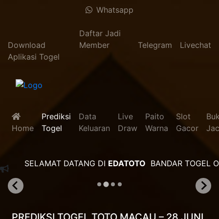
Whatsapp
Daftar Jadi
Download
Member
Telegram
Livechat
Aplikasi Togel
Prediksi
Data
Live
Paito
Slot
Buk
Home
Togel
Keluaran
Draw
Warna
Gacor
Ja
SELAMAT DATANG DI
EDATOTO
BANDAR TOGEL ONLINE 
PREDIKSI TOGEL TOTO MACAU – 28 JUNI