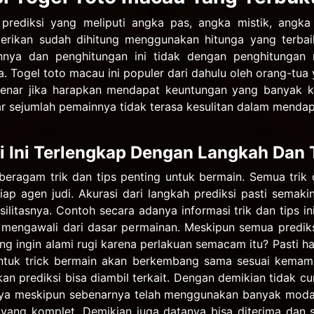
rediksi yang meliputi angka pas, angka mistik, angka to
ikan sudah dihitung menggunakan hitunga yang terbaik
nnya dan penghitungan ini tidak dengan penghitungan 
 Togel toto macau ini populer dari dahulu oleh orang-t
benar jika harapkan mendapat keuntungan yang banyak kar
 sejumlah pemainnya tidak terasa kesulitan dalam mendap
ri Ini Terlengkap Dengan Langkah Dan 
eragam trik dan tips penting untuk bermain. Semua trik d
ap agen judi. Akurasi dari langkah prediksi pasti sema
litasnya. Contoh secara adanya informasi trik dan tips ini
i mengawali dari dasar permainan. Meskipun semua prediks
ng ingin alami rugi karena perlakuan semacam itu? Pasti h
 Untuk trick bermain akan berkembang sama sesuai kemamp
an prediksi bisa diambil terkait. Dengan demikian tidak cu
konya meskipun sebenarnya telah menggunakan banyak modal. 
el yang komplet. Demikian juga datanya bisa diterima dan