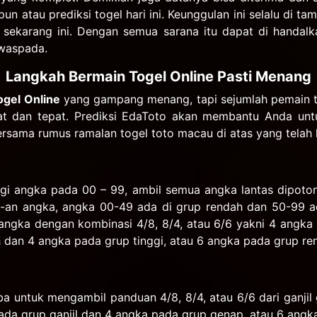
pun atau prediksi togel hari ini. Keunggulan ini selalu d
sekarang ini. Dengan semua sarana itu dapat di handalk
 waspada.
Langkah Bermain Togel Online Pasti Menang
ogel Online
yang gampang menang, tapi sejumlah pemain tida
pat dan tepat. Prediksi EdaToto akan membantu Anda un
rsama rumus ramalan togel toto macau di atas yang telah 
gi angka pada 00 – 99, ambil semua angka lantas dipoton
0-an angka, angka 00-49 ada di grup rendah dan 50-99 ad
angka dengan kombinasi 4/8, 8/4, atau 6/6 yakni 4 angka
h dan 4 angka pada grup tinggi, atau 6 angka pada grup ren
ba untuk mengambil panduan 4/8, 8/4, atau 6/6 dari ganjil 
da grup ganjil dan 4 angka pada grup genap, atau 6 angka