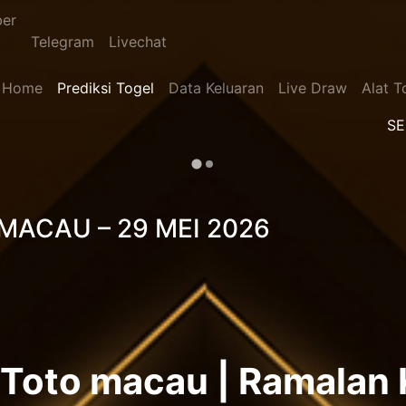
ber
Telegram
Livechat
Home
Prediksi Togel
Data Keluaran
Live Draw
Alat T
SELAMAT DA
MACAU – 29 MEI 2026
l Toto macau | Ramalan