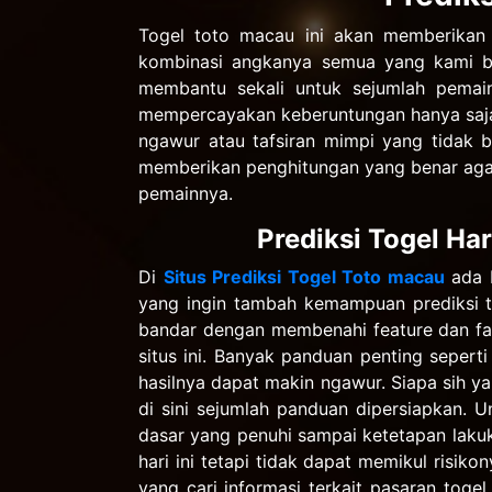
Togel toto macau ini akan memberikan p
kombinasi angkanya semua yang kami ber
membantu sekali untuk sejumlah pemai
mempercayakan keberuntungan hanya saja.
ngawur atau tafsiran mimpi yang tidak 
memberikan penghitungan yang benar agar
pemainnya.
Prediksi Togel Ha
Di
Situs Prediksi Togel Toto macau
ada b
yang ingin tambah kemampuan prediksi ti
bandar dengan membenahi feature dan fasi
situs ini. Banyak panduan penting sepert
hasilnya dapat makin ngawur. Siapa sih ya
di sini sejumlah panduan dipersiapkan.
dasar yang penuhi sampai ketetapan lakuk
hari ini tetapi tidak dapat memikul risi
yang cari informasi terkait pasaran tog