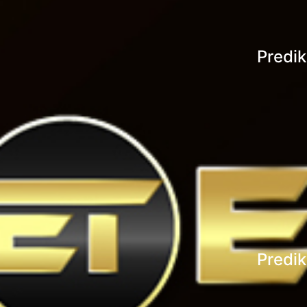
Predi
Predi