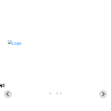
Whatsapp
Daftar Jadi
Download
Member
Telegram
Livechat
Aplikasi Togel
Prediksi
Data
Live
Paito
Slot
Buk
Home
Togel
Keluaran
Draw
Warna
Gacor
Ja
SELAMAT DATANG DI
EDATOTO
BANDAR TOGEL 
…
SYAIR TOGEL SINGAPORE – 17 JUNI 2026