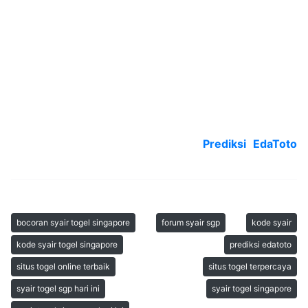
ambil langkah peluang jackpot besar dengan jitu dan
akurat. Kita telah membagikan kamu suatu hal situs
barisan syair togel singapore terlengkap yang bisa
kamu gunakan sehari-harinya. Tapi disamping itu kami
memberi anda situs togel online terbaik Prediksi
EdaToto untuk tempat memasang dan bermain togel
online di pasar yang anda gemari secara nyaman dan
aman. Keluaran togel terupdate bisa anda tonton
dalam halaman situs togel resmi
Prediksi EdaToto
dengan cepat dan tidak ribet.
Tags :
bocoran syair togel singapore
forum syair sgp
kode syair
kode syair togel singapore
prediksi edatoto
situs togel online terbaik
situs togel terpercaya
syair togel sgp hari ini
syair togel singapore