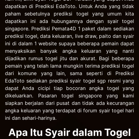
dapatkan di Prediksi EdaToto. Untuk Anda yang tidak
paham sebetulnya prediksi togel yang umum kita
dapatkan ini ada hubungannya dengan syair togel
singapore. Prediksi Pemata4D 1 paket dalam sediakan
prediksi togel, data keluaran, live draw, paito dan syair
ini di dalam 1 website supaya beberapa pemain dapat
menyaksikan banyak angka keluaran yang nanti
dijadikan rumus togel jitu dan akurat. Bagi beberapa
pemain yang telah lama mungkin terima prediksi togel
dari komune yang lain, sama seperti di Prediksi
EdaToto sediakan prediksi syair togel sgp resmi yang
dapat Anda cicipi tiap bocoran angka togel yang
dikeluarkan. Pasaran togel singapore yang kami
siapkan berjalan dari pusat dan tidak ada kecurangan
angka keluaran yang terdapat di forum syair togel hari
ini dan sehari-harinya.
Apa Itu Syair dalam Togel