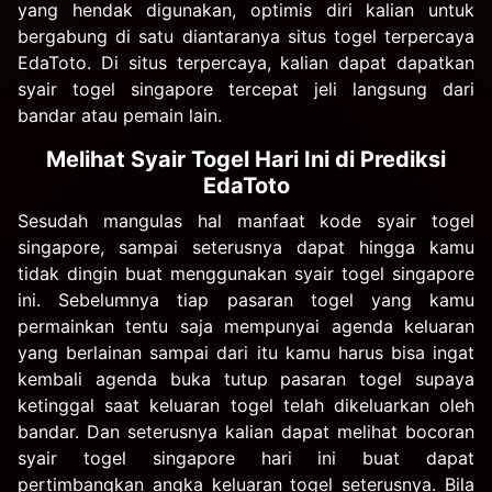
yang hendak digunakan, optimis diri kalian untuk
bergabung di satu diantaranya situs togel terpercaya
EdaToto. Di situs terpercaya, kalian dapat dapatkan
syair togel singapore tercepat jeli langsung dari
bandar atau pemain lain.
Melihat Syair Togel Hari Ini di Prediksi
EdaToto
Sesudah mangulas hal manfaat kode syair togel
singapore, sampai seterusnya dapat hingga kamu
tidak dingin buat menggunakan syair togel singapore
ini. Sebelumnya tiap pasaran togel yang kamu
permainkan tentu saja mempunyai agenda keluaran
yang berlainan sampai dari itu kamu harus bisa ingat
kembali agenda buka tutup pasaran togel supaya
ketinggal saat keluaran togel telah dikeluarkan oleh
bandar. Dan seterusnya kalian dapat melihat bocoran
syair togel singapore hari ini buat dapat
pertimbangkan angka keluaran togel seterusnya. Bila