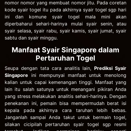
nomor nomor yang membuat nomor jitu. Pada coretan
kode syair togel itu pada akhirnya syair togel sgp hari
ini dan komune syair togel mala mini akan
diperbaharui sehari-harinya mulai syair senin, atau
syair selasa, syair rabu, syair kamis, syair jumat, syair
sabtu dan syair minggu.
Manfaat Syair Singapore dalam
Pertaruhan Togel
Seupa dengan tata cara analitis lain,
Prediksi Syair
Singapore
ini mempunyai manfaat untuk menolong
kalian untuk capai kemenangan tinggi. Manfaat yang
lain itu salah satunya untuk menangani pikiran Anda
yang stress melakukan analitis sehari-harinya. Dengan
penekanan ini, pemain bisa mempermudah berat isi
kepala pada akhirnya cara taruhan lebih bebas.
Janganlah sampai Anda takut untuk bermain togel,
silakan cicipilah pertaruhan syair togel sgp resmi