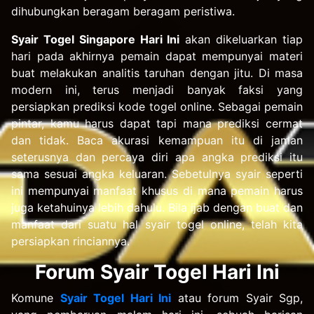
dihubungkan beragam beragam peristiwa.
Syair Togel Singapore Hari Ini
akan dikeluarkan tiap
hari pada akhirnya pemain dapat mempunyai materi
buat melakukan analitis taruhan dengan jitu. Di masa
modern ini, terus menjadi banyak faksi yang
persiapkan prediksi kode togel online. Sebagai pemain
pintar, kamu harus dapat tapi mana prediksi cermat
dan tidak. Baca akurasi kemampuan itu di jaman
seterusnya dan percaya diri apa angka prediksi itu
sama sesuai angka keluaran. Sebetulnya syair seperti
ini mempunyai manfaat khusus di mana pemain harus
juga ketahuinya lebih dahulu. Bila ijab dengan buat dan
manfaat dari suatu hal syair togel online, telah kita
persiapkan rinciannya.
Forum Syair Togel Hari Ini
Komune
Syair Togel Hari Ini
atau forum Syair Sgp,