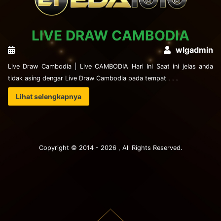
LIVE DRAW CAMBODIA
wlgadmin
Live Draw Cambodia | Live CAMBODIA Hari Ini Saat ini jelas anda
tidak asing dengar Live Draw Cambodia pada tempat . . .
Lihat selengkapnya
Copyright © 2014 - 2026
, All Rights Reserved.