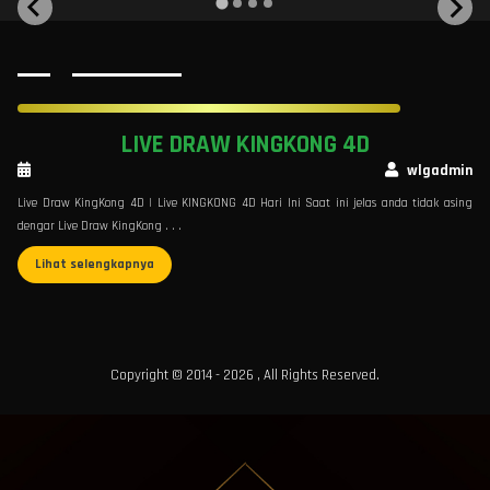
LIVE DRAW KINGKONG 4D
wlgadmin
Live Draw KingKong 4D | Live KINGKONG 4D Hari Ini Saat ini jelas anda tidak asing
dengar Live Draw KingKong . . .
Lihat selengkapnya
Copyright © 2014 - 2026
, All Rights Reserved.