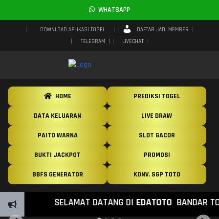
WHATSAPP
DOWNLOAD APLIKASI TOGEL
DAFTAR JADI MEMBER
TELEGRAM
LIVECHAT
HOME
PREDIKSI TOGEL
DATA KELUARAN
LIVE DRAW
PAITO WARNA
SLOT GACOR
BUKTI JACKPOT
PROMOSI
BBFS GENERATOR
KONV. SGP TOTO
SELAMAT DATANG DI
EDATOTO
BANDAR TOGE