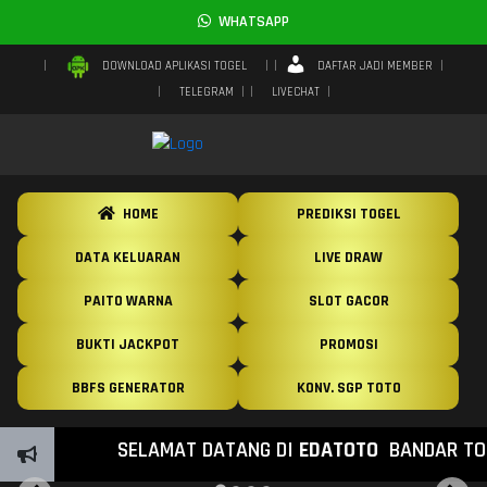
WHATSAPP
DAFTAR JADI MEMBER
DOWNLOAD APLIKASI TOGEL
TELEGRAM
LIVECHAT
HOME
PREDIKSI TOGEL
DATA KELUARAN
LIVE DRAW
PAITO WARNA
SLOT GACOR
BUKTI JACKPOT
PROMOSI
BBFS GENERATOR
KONV. SGP TOTO
SELAMAT DATANG DI
EDATOTO
BANDAR TOGE