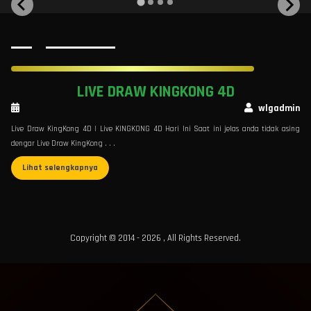
LIVE DRAW KINGKONG 4D
wlgadmin
Live Draw KingKong 4D | Live KINGKONG 4D Hari Ini Saat ini jelas anda tidak asing
dengar Live Draw KingKong . . .
Lihat selengkapnya
Copyright © 2014 - 2026
, All Rights Reserved.