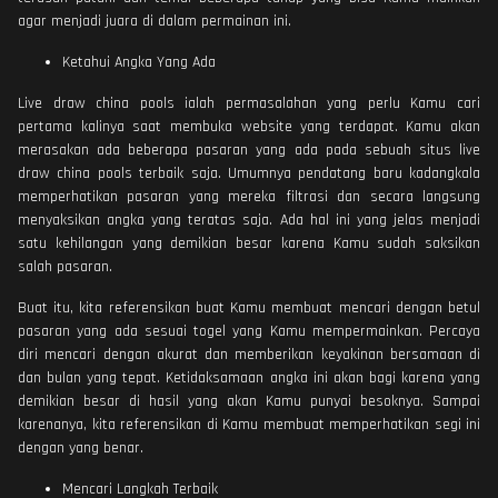
agar menjadi juara di dalam permainan ini.
Ketahui Angka Yang Ada
Live draw china pools ialah permasalahan yang perlu Kamu cari
pertama kalinya saat membuka website yang terdapat. Kamu akan
merasakan ada beberapa pasaran yang ada pada sebuah situs live
draw china pools terbaik saja. Umumnya pendatang baru kadangkala
memperhatikan pasaran yang mereka filtrasi dan secara langsung
menyaksikan angka yang teratas saja. Ada hal ini yang jelas menjadi
satu kehilangan yang demikian besar karena Kamu sudah saksikan
salah pasaran.
Buat itu, kita referensikan buat Kamu membuat mencari dengan betul
pasaran yang ada sesuai togel yang Kamu mempermainkan. Percaya
diri mencari dengan akurat dan memberikan keyakinan bersamaan di
dan bulan yang tepat. Ketidaksamaan angka ini akan bagi karena yang
demikian besar di hasil yang akan Kamu punyai besoknya. Sampai
karenanya, kita referensikan di Kamu membuat memperhatikan segi ini
dengan yang benar.
Mencari Langkah Terbaik