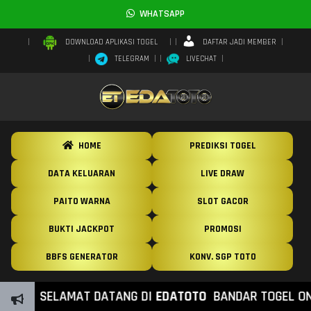
WHATSAPP
DAFTAR JADI MEMBER
DOWNLOAD APLIKASI TOGEL
TELEGRAM
LIVECHAT
HOME
PREDIKSI TOGEL
DATA KELUARAN
LIVE DRAW
PAITO WARNA
SLOT GACOR
BUKTI JACKPOT
PROMOSI
BBFS GENERATOR
KONV. SGP TOTO
SELAMAT DATANG DI
EDATOTO
BANDAR TOGEL ONLINE 