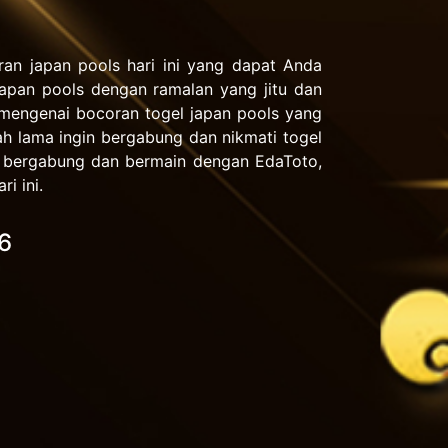
an japan pools hari ini yang dapat Anda
apan pools dengan ramalan yang jitu dan
m mengenai bocoran togel japan pools yang
lah lama ingin bergabung dan nikmati togel
era bergabung dan bermain dengan EdaToto,
i ini.
26