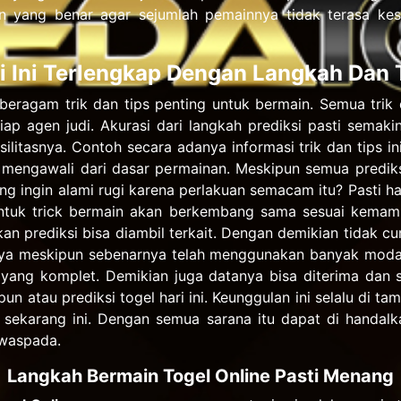
n yang benar agar sejumlah pemainnya tidak terasa ke
ri Ini Terlengkap Dengan Langkah Dan 
eragam trik dan tips penting untuk bermain. Semua trik d
ap agen judi. Akurasi dari langkah prediksi pasti sema
litasnya. Contoh secara adanya informasi trik dan tips ini
i mengawali dari dasar permainan. Meskipun semua prediks
ng ingin alami rugi karena perlakuan semacam itu? Pasti h
 Untuk trick bermain akan berkembang sama sesuai kemamp
n prediksi bisa diambil terkait. Dengan demikian tidak cu
konya meskipun sebenarnya telah menggunakan banyak modal. 
el yang komplet. Demikian juga datanya bisa diterima dan
pun atau prediksi togel hari ini. Keunggulan ini selalu d
sekarang ini. Dengan semua sarana itu dapat di handalk
 waspada.
Langkah Bermain Togel Online Pasti Menang