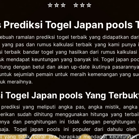
☆☆☆
☆☆☆
Prediksi Togel Japan pools 
buah ramalan prediksi togel terbaik yang didapatkan dar
n yang pas dan rumus kalkulasi terbaik yang kami punya
 terbaik bandar togel yang hasilkan dari rumus kalkulas
k mendapat keuntungan yang banyak ini. Togel japan poo
 hitung dengan betul dan akan up-date ikutinya pasaranny
i untuk sejumlah pemain untuk meraih kemenangan yang su
uk meraihnya.
i Togel Japan pools Yang Terbuk
rediksi yang meliputi angka pas, angka mistik, angka t
ikan sudah dihitung menggunakan hitunga yang terbaik
nnya dan penghitungan ini tidak dengan penghitungan 
aja. Togel japan pools ini populer dari dahulu ole
i yang tidak benar jika harapkan mendapat keuntungan 