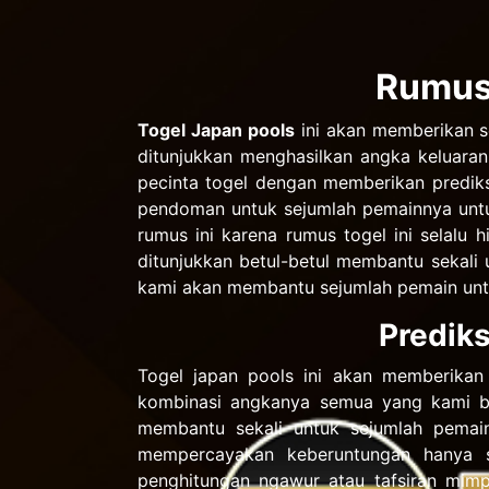
Rumus 
Togel Japan pools
ini akan memberikan se
ditunjukkan menghasilkan angka keluara
pecinta togel dengan memberikan prediksi
pendoman untuk sejumlah pemainnya untu
rumus ini karena rumus togel ini selalu
ditunjukkan betul-betul membantu sekal
kami akan membantu sejumlah pemain unt
Prediks
Togel japan pools ini akan memberikan p
kombinasi angkanya semua yang kami ber
membantu sekali untuk sejumlah pemai
mempercayakan keberuntungan hanya s
penghitungan ngawur atau tafsiran mimp