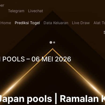
ber
Telegram
Livechat
Home
Prediksi Togel
Data Keluaran
Live Draw
Alat T
SELAM
 POOLS – 06 MEI 2026
 Japan pools | Ramalan