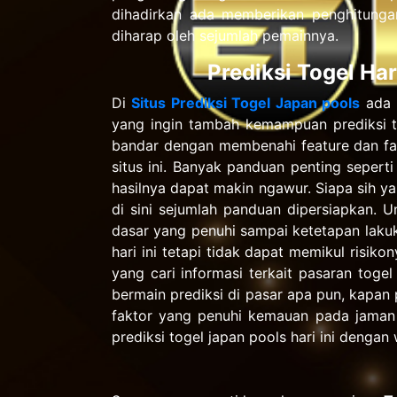
dihadirkan ada memberikan penghitunga
diharap oleh sejumlah pemainnya.
Prediksi Togel Ha
Di
Situs Prediksi Togel Japan pools
ada b
yang ingin tambah kemampuan prediksi ti
bandar dengan membenahi feature dan fasi
situs ini. Banyak panduan penting sepert
hasilnya dapat makin ngawur. Siapa sih ya
di sini sejumlah panduan dipersiapkan.
dasar yang penuhi sampai ketetapan lakuka
hari ini tetapi tidak dapat memikul risi
yang cari informasi terkait pasaran tog
bermain prediksi di pasar apa pun, kapan 
faktor yang penuhi kemauan pada jaman 
prediksi togel japan pools hari ini dengan