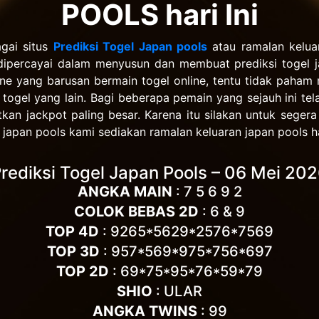
POOLS hari Ini
agai situs
Prediksi Togel Japan pools
atau ramalan keluar
 dipercayai dalam menyusun dan membuat prediksi togel j
ine yang barusan bermain togel online, tentu tidak paha
or togel yang lain. Bagi beberapa pemain yang sejauh ini te
atkan jackpot paling besar. Karena itu silakan untuk seg
apan pools kami sediakan ramalan keluaran japan pools har
rediksi Togel Japan Pools – 06 Mei 20
ANGKA MAIN
:
7 5 6 9 2
COLOK BEBAS 2D
:
6 & 9
TOP 4D
:
9265*5629*2576*7569
TOP 3D
:
957*569*975*756*697
TOP 2D
:
69*75*95*76*59*79
SHIO
:
ULAR
ANGKA TWINS
:
99