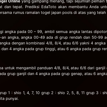
ogel Online
yang gampang menang, tapi sejumlah pemain tida
pat dan tepat. Prediksi EdaToto akan membantu Anda u
ersama rumus ramalan togel japan pools di atas yang telah
gi angka pada 00 – 99, ambil semua angka lantas dipoton
0-an angka, angka 00-49 ada di grup rendah dan 50-99 ad
angka dengan kombinasi 4/8, 8/4, atau 6/6 yakni 4 angka
h dan 4 angka pada grup tinggi, atau 6 angka pada grup ren
ba untuk mengambil panduan 4/8, 8/4, atau 6/6 dari ganjil 
da grup ganjil dan 4 angka pada grup genap, atau 6 angka
up 1 : shio 1, 4, 7, 10 grup 2 : shio 2, 5, 8, 11 grup 3 : s
ta punyai.