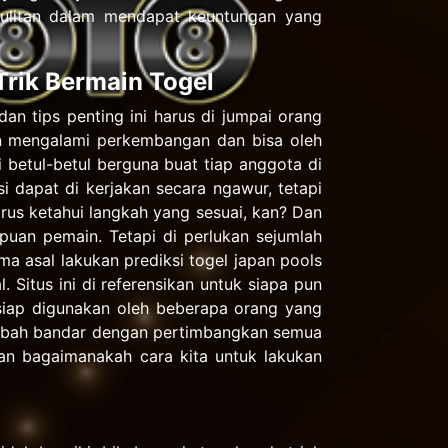
sulitan dalam mendapat keuntungan yang
Trik Bermain Togel
an tips penting ini harus di jumpai orang
kin mengalami perkembangan dan bisa oleh
 betul-betul berguna buat tiap anggota di
i dapat di kerjakan secara ngawur, tetapi
arus ketahui langkah yang sesuai, kan? Dan
uan pemain. Tetapi di perlukan sejumlah
ma asal lakukan prediksi togel japan pools
Situs ini di referensikan untuk siapa pun
 siap digunakan oleh beberapa orang yang
i tambah bandar dengan pertimbangkan semua
an bagaimanakah cara kita untuk lakukan