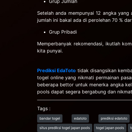
Grup Jumlah
Setelah anda mempunyai 12 angka yang a
jumlah ini bakal ada di perolehan 70 % dar
Grup Pribadi
Memperbanyak rekomendasi, ikutlah komun
kita punyai.
Prediksi EdaToto
tidak disangsikan kemba
togel online yang nikmati permainan pasar
beberapa bettor untuk menerka angka kel
pools dapat segera bergabung dan nikmati 
Tags :
bandar togel
edatoto
prediksi edatoto
situs prediksi togel japan pools
togel japan pools
t