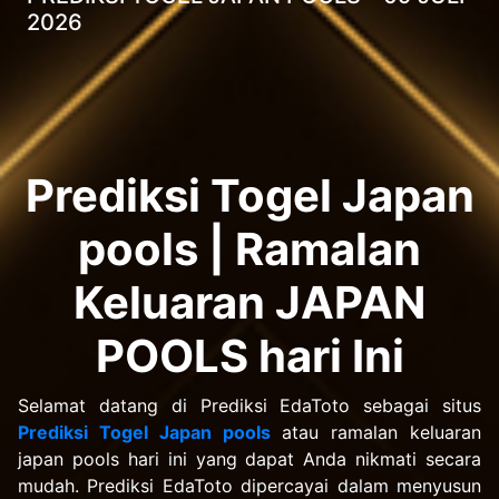
2026
Prediksi Togel Japan
pools | Ramalan
Keluaran JAPAN
POOLS hari Ini
Selamat datang di Prediksi EdaToto sebagai situs
Prediksi Togel Japan pools
atau ramalan keluaran
japan pools hari ini yang dapat Anda nikmati secara
mudah. Prediksi EdaToto dipercayai dalam menyusun