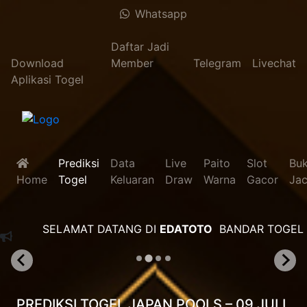
Whatsapp
Daftar Jadi
Download
Member
Telegram
Livechat
Aplikasi Togel
Prediksi
Data
Live
Paito
Slot
Buk
Home
Togel
Keluaran
Draw
Warna
Gacor
Ja
SELAMAT DATANG DI
EDATOTO
BANDAR TOGEL ONLI
PREDIKSI TOGEL JAPAN POOLS – 09 JULI