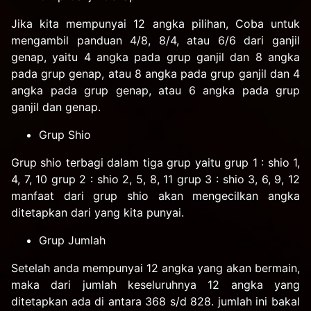
Jika kita mempunyai 12 angka pilihan, Coba untuk
mengambil panduan 4/8, 8/4, atau 6/6 dari ganjil
genap, yaitu 4 angka pada grup ganjil dan 8 angka
pada grup genap, atau 8 angka pada grup ganjil dan 4
angka pada grup genap, atau 6 angka pada grup
ganjil dan genap.
Grup Shio
Grup shio terbagi dalam tiga grup yaitu grup 1 : shio 1,
4, 7, 10 grup 2 : shio 2, 5, 8, 11 grup 3 : shio 3, 6, 9, 12
manfaat dari grup shio akan mengecilkan angka
ditetapkan dari yang kita punyai.
Grup Jumlah
Setelah anda mempunyai 12 angka yang akan bermain,
maka dari jumlah keseluruhnya 12 angka yang
ditetapkan ada di antara 368 s/d 828. jumlah ini bakal