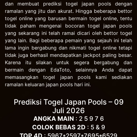
dan membuat prediksi togel japan pools dengan
ramalan yang jitu dan akurat. Hingga beberapa bettor
togel online yang barusan bermain togel online, tentu
tidak paham mengenai bocoran togel japan pools
yang sekarang ini telah ramai dicari oleh bettor togel
yang lain. Bagi beberapa pemain yang sejauh ini telah
lama ingin bergabung dan nikmati togel online tetapi
tidak juga berhasil mendapatkan jackpot paling besar.
Karena itu silakan untuk segera bergabung dan
bermain dengan EdaToto, selainnya Anda dapat
memasangkan togel japan pools kami sediakan
ramalan keluaran japan pools hari ini.
Prediksi Togel Japan Pools – 09
Juli 2026
ANGKA MAIN
:
2 5 9 7 6
COLOK BEBAS 2D
:
5 & 9
TOP 4D
:
5967*2597*7695*6529