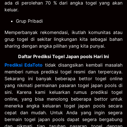
ada di perolehan 70 % dari angka togel yang akan
keluar.
Grup Pribadi
Memperbanyak rekomendasi, ikutlah komunitas atau
grup togel di sekitar lingkungan kita sebagai bahan
sharing dengan angka pilihan yang kita punyai.
Daftar Prediksi Togel Japan pools Hari Ini
Prediksi EdaToto
tidak disangsikan kembali masalah
memberi rumus prediksi togel resmi dan terpercaya.
Sekarang ini banyak beberapa bettor togel online
yang nikmati permainan pasaran togel japan pools di
sini. Karena kami keluarkan rumus prediksi togel
online, yang bisa menolong beberapa bettor untuk
menerka angka keluaran togel japan pools secara
cepat dan mudah. Untuk Anda yang ingin segera
bermain togel japan pools dapat segera bergabung
dan nikmati tiap taruhan pasaran togel dengan