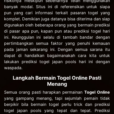
risikonya meskipun sebenarnya telah menggunakan
banyak modal. Situs ini di referensikan untuk siapa
pun yang cari informasi terkait pasaran togel yang
komplet. Demikian juga datanya bisa diterima dan siap
digunakan oleh beberapa orang yang bermain prediksi
di pasar apa pun, kapan pun atau prediksi togel hari
ini. Keunggulan ini selalu di tambah bandar dengan
pertimbangkan semua faktor yang penuhi kemauan
pada jaman sekarang ini. Dengan semua sarana itu
dapat di handalkan bagaimanakah cara kita untuk
lakukan prediksi togel japan pools hari ini dengan
waspada.
Langkah Bermain Togel Online Pasti
Menang
Semua orang pasti harapkan permainan
Togel Online
yang gampang menang, tapi sejumlah pemain tidak
berpikir bila bermain togel perlu trick dan prediksi
togel japan pools yang tepat dan tepat. Prediksi