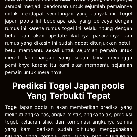
sampai menjadi pendoman untuk sejumlah pemainnya
untuk mendapat keuntungan yang banyak ini. Togel
japan pools ini beberapa ada yang percaya dengan
rumus ini karena rumus togel ini selalu hitung dengan
betul dan akan up-date ikutinya pasarannya dan
rumus yang dikasih ini sudah dapat ditunjukkan betul-
betul membantu sekali untuk sejumlah pemain untuk
meraih kemenangan yang sudah lama menunggu
pemiliknya karena itu kami akan membantu sejumlah
pemain untuk meraihnya.
Prediksi Togel Japan pools
Yang Terbukti Tepat
Togel japan pools ini akan memberikan prediksi yang
meliputi angka pas, angka mistik, angka tolak, prediksi
togel, keluaran shio, dan kombinasi angkanya semua
yang kami berikan sudah dihitung menggunakan
hitunga yang terbaik dan sudah bisa ditunjukkan