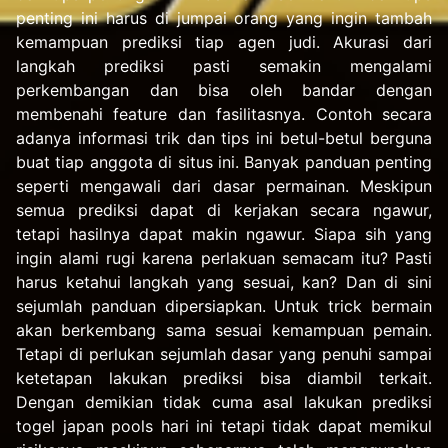
penting ini harus di jumpai orang yang ingin tambah
kemampuan prediksi tiap agen judi. Akurasi dari
langkah prediksi pasti semakin mengalami
perkembangan dan bisa oleh bandar dengan
membenahi feature dan fasilitasnya. Contoh secara
adanya informasi trik dan tips ini betul-betul berguna
buat tiap anggota di situs ini. Banyak panduan penting
seperti mengawali dari dasar permainan. Meskipun
semua prediksi dapat di kerjakan secara ngawur,
tetapi hasilnya dapat makin ngawur. Siapa sih yang
ingin alami rugi karena perlakuan semacam itu? Pasti
harus ketahui langkah yang sesuai, kan? Dan di sini
sejumlah panduan dipersiapkan. Untuk trick bermain
akan berkembang sama sesuai kemampuan pemain.
Tetapi di perlukan sejumlah dasar yang penuhi sampai
ketetapan lakukan prediksi bisa diambil terkait.
Dengan demikian tidak cuma asal lakukan prediksi
togel japan pools hari ini tetapi tidak dapat memikul