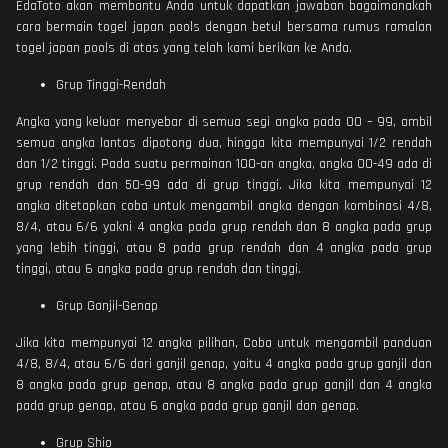
EdaToto akan membantu Anda untuk dapatkan jawaban bagaimanakah
cara bermain togel japan pools dengan betul bersama rumus ramalan
togel japan pools di atas yang telah kami berikan ke Anda.
Grup Tinggi-Rendah
Angka yang keluar menyebar di semua segi angka pada 00 – 99, ambil
semua angka lantas dipotong dua, hingga kita mempunyai 1/2 rendah
dan 1/2 tinggi. Pada suatu permainan 100-an angka, angka 00-49 ada di
grup rendah dan 50-99 ada di grup tinggi. Jika kita mempunyai 12
angka ditetapkan coba untuk mengambil angka dengan kombinasi 4/8,
8/4, atau 6/6 yakni 4 angka pada grup rendah dan 8 angka pada grup
yang lebih tinggi, atau 8 pada grup rendah dan 4 angka pada grup
tinggi, atau 6 angka pada grup rendah dan tinggi.
Grup Ganjil-Genap
Jika kita mempunyai 12 angka pilihan, Coba untuk mengambil panduan
4/8, 8/4, atau 6/6 dari ganjil genap, yaitu 4 angka pada grup ganjil dan
8 angka pada grup genap, atau 8 angka pada grup ganjil dan 4 angka
pada grup genap, atau 6 angka pada grup ganjil dan genap.
Grup Shio