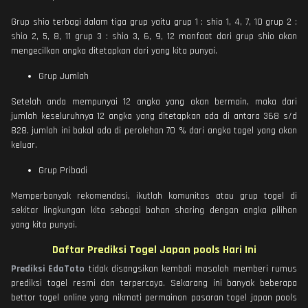
Grup shio terbagi dalam tiga grup yaitu grup 1 : shio 1, 4, 7, 10 grup 2 :
shio 2, 5, 8, 11 grup 3 : shio 3, 6, 9, 12 manfaat dari grup shio akan
mengecilkan angka ditetapkan dari yang kita punyai.
Grup Jumlah
Setelah anda mempunyai 12 angka yang akan bermain, maka dari
jumlah keseluruhnya 12 angka yang ditetapkan ada di antara 368 s/d
828. jumlah ini bakal ada di perolehan 70 % dari angka togel yang akan
keluar.
Grup Pribadi
Memperbanyak rekomendasi, ikutlah komunitas atau grup togel di
sekitar lingkungan kita sebagai bahan sharing dengan angka pilihan
yang kita punyai.
Daftar Prediksi Togel Japan pools Hari Ini
Prediksi EdaToto
tidak disangsikan kembali masalah memberi rumus
prediksi togel resmi dan terpercaya. Sekarang ini banyak beberapa
bettor togel online yang nikmati permainan pasaran togel japan pools