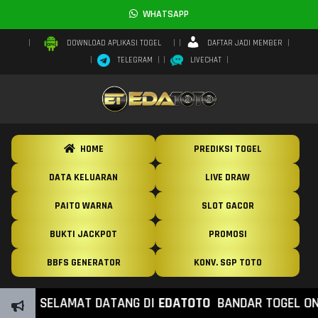
WHATSAPP
DAFTAR JADI MEMBER
DOWNLOAD APLIKASI TOGEL
TELEGRAM
LIVECHAT
HOME
PREDIKSI TOGEL
DATA KELUARAN
LIVE DRAW
PAITO WARNA
SLOT GACOR
BUKTI JACKPOT
PROMOSI
BBFS GENERATOR
KONV. SGP TOTO
SELAMAT DATANG DI
EDATOTO
BANDAR TOGEL ONLINE