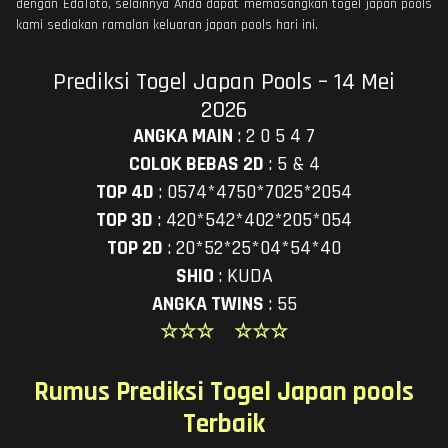
dengan EdaToto, selainnya Anda dapat memasangkan togel japan pools
kami sediakan ramalan keluaran japan pools hari ini.
Prediksi Togel Japan Pools – 14 Mei
2026
ANGKA MAIN
:
2 0 5 4 7
COLOK BEBAS 2D
:
5 & 4
TOP 4D
:
0574*4750*7025*2054
TOP 3D
:
420*542*402*205*054
TOP 2D
:
20*52*25*04*54*40
SHIO
:
KUDA
ANGKA TWINS
:
55
☆☆☆
☆☆☆
Rumus Prediksi Togel Japan pools
Terbaik