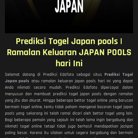
Prediksi Togel Japan pools |
Ramalan Keluaran JAPAN POOLS
hari Ini
Selamat datang di Prediksi EdaToto sebagai situs
Prediksi Togel
Japan pools
atau ramalan keluaran japan pools hari ini yang dapat
Anda nikmati secara mudah. Prediksi EdaToto dipercayai dalam
menyusun dan membuat prediksi togel japan pools dengan ramalan
yang jitu dan akurat. Hingga beberapa bettor togel online yang barusan
bermain togel online, tentu tidak paham mengenai bocoran togel japan
pools yang sekarang ini telah ramai dicari oleh bettor togel yang lain.
Bagi beberapa pemain yang sejauh ini telah lama ingin bergabung dan
nikmati togel online tetapi tidak juga berhasil mendapatkan jackpot
paling besar. Karena itu silakan untuk segera bergabung dan bermain