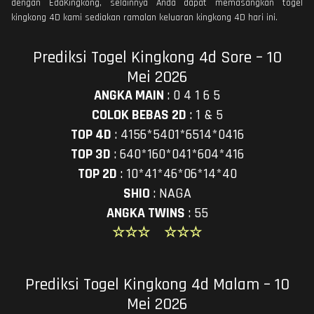
dengan EdaKingkong, selainnya Anda dapat memasangkan togel
kingkong 4D kami sediakan ramalan keluaran kingkong 4D hari ini.
Prediksi Togel Kingkong 4d Sore – 10
Mei 2026
ANGKA MAIN
:
0 4 1 6 5
COLOK BEBAS 2D
:
1 & 5
TOP 4D
:
4156*5401*6514*0416
TOP 3D
:
640*160*041*604*416
TOP 2D
:
10*41*46*06*14*40
SHIO
:
NAGA
ANGKA TWINS
:
55
☆☆☆
☆☆☆
Prediksi Togel Kingkong 4d Malam – 10
Mei 2026