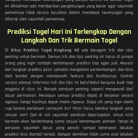
ini dihadirkan ada memberikan penghitungan yang benar agar sejumlah
pemainnya tidak terasa kesulitan dalam mendapat keuntungan yang
diharap oleh sejumlah pemainnya.
Prediksi Togel Hari Ini Terlengkap Dengan
Langkah Dan Trik Bermain Togel
Di
Situs Prediksi Togel Kingkong 4D
ada beragam trik dan tips
penting untuk bermain. Semua trik dan tips penting ini harus di jumpai
orang yang ingin tambah kemampuan prediksi tiap agen judi. Akurasi
dari langkah prediksi pasti semakin mengalami perkembangan dan bisa
oleh bandar dengan membenahi feature dan fasilitasnya. Contoh
secara adanya informasi trik dan tips ini betul-betul berguna buat tiap
anggota di situs ini. Banyak panduan penting seperti mengawali dari
dasar permainan. Meskipun semua prediksi dapat di kerjakan secara
ngawur, tetapi hasilnya dapat makin ngawur. Siapa sih yang ingin alami
rugi karena perlakuan semacam itu? Pasti harus ketahui langkah yang
sesuai, kan? Dan di sini sejumlah panduan dipersiapkan. Untuk trick
bermain akan berkembang sama sesuai kemampuan pemain. Tetapi di
perlukan sejumlah dasar yang penuhi sampai ketetapan lakukan
prediksi bisa diambil terkait. Dengan demikian tidak cuma asal lakukan