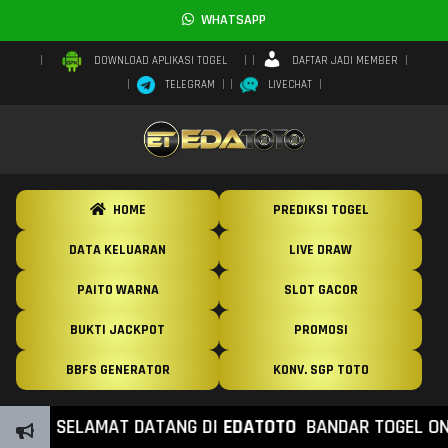
WHATSAPP
DAFTAR JADI MEMBER
DOWNLOAD APLIKASI TOGEL
TELEGRAM
LIVECHAT
HOME
PREDIKSI TOGEL
DATA KELUARAN
LIVE DRAW
PAITO WARNA
SLOT GACOR
BUKTI JACKPOT
PROMOSI
BBFS GENERATOR
KONV. SGP TOTO
SELAMAT DATANG DI
EDATOTO
BANDAR TOGEL ONLINE 