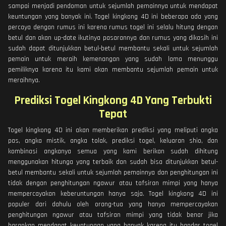
sampai menjadi pendoman untuk sejumlah pemainnya untuk mendapat
keuntungan yang banyak ini. Togel kingkong 4D ini beberapa ada yang
percaya dengan rumus ini karena rumus togel ini selalu hitung dengan
betul dan akan up-date ikutinya pasarannya dan rumus yang dikasih ini
sudah dapat ditunjukkan betul-betul membantu sekali untuk sejumlah
pemain untuk meraih kemenangan yang sudah lama menunggu
pemiliknya karena itu kami akan membantu sejumlah pemain untuk
meraihnya.
Prediksi Togel Kingkong 4D Yang Terbukti
Tepat
Togel kingkong 4D ini akan memberikan prediksi yang meliputi angka
pas, angka mistik, angka tolak, prediksi togel, keluaran shio, dan
kombinasi angkanya semua yang kami berikan sudah dihitung
menggunakan hitunga yang terbaik dan sudah bisa ditunjukkan betul-
betul membantu sekali untuk sejumlah pemainnya dan penghitungan ini
tidak dengan penghitungan ngawur atau tafsiran mimpi yang hanya
mempercayakan keberuntungan hanya saja. Togel kingkong 4D ini
populer dari dahulu oleh orang-tua yang hanya mempercayakan
penghitungan ngawur atau tafsiran mimpi yang tidak benar jika
harapkan mendapat keuntungan yang banyak karena itu bandar togel