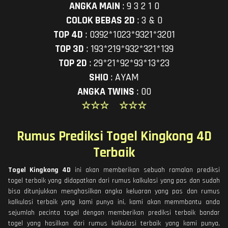
ANGKA MAIN
:
9 3 2 1 0
COLOK BEBAS 2D
:
3 & 0
TOP 4D
:
0392*1023*9321*3201
TOP 3D
:
193*219*932*321*139
TOP 2D
:
29*21*92*93*13*23
SHIO
:
AYAM
ANGKA TWINS
:
00
☆☆☆
☆☆☆
Rumus Prediksi Togel Kingkong 4D
Terbaik
Togel Kingkong 4D
ini akan memberikan sebuah ramalan prediksi
togel terbaik yang didapatkan dari rumus kalkulasi yang pas dan sudah
bisa ditunjukkan menghasilkan angka keluaran yang pas dan rumus
kalkulasi terbaik yang kami punya ini, kami akan memmbantu anda
sejumlah pecinta togel dengan memberikan prediksi terbaik bandar
togel yang hasilkan dari rumus kalkulasi terbaik yang kami punya,