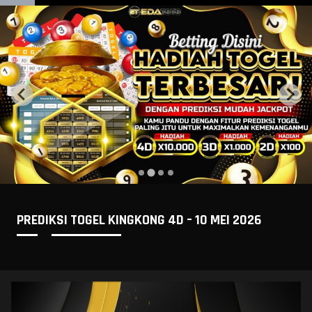
PREDIKSI TOGEL KINGKONG 4D – 10 MEI 2026