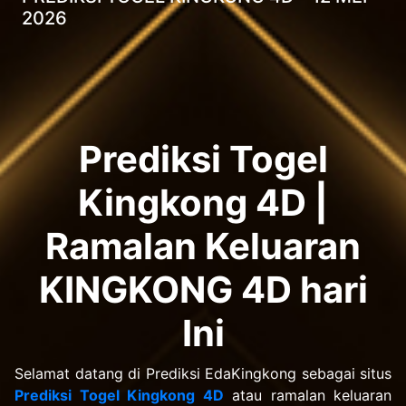
2026
Prediksi Togel
Kingkong 4D |
Ramalan Keluaran
KINGKONG 4D hari
Ini
Selamat datang di Prediksi EdaKingkong sebagai situs
Prediksi Togel Kingkong 4D
atau ramalan keluaran