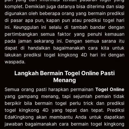
komplet. Demikian juga datanya bisa diterima dan siap
digunakan oleh beberapa orang yang bermain prediksi
di pasar apa pun, kapan pun atau prediksi togel hari
ini. Keunggulan ini selalu di tambah bandar dengan
pertimbangkan semua faktor yang penuhi kemauan
pada jaman sekarang ini. Dengan semua sarana itu
dapat di handalkan bagaimanakah cara kita untuk
lakukan prediksi togel kingkong 4D hari ini dengan
waspada.
Langkah Bermain Togel Online Pasti
Menang
Semua orang pasti harapkan permainan
Togel Online
yang gampang menang, tapi sejumlah pemain tidak
berpikir bila bermain togel perlu trick dan prediksi
togel kingkong 4D yang tepat dan tepat. Prediksi
EdaKingkong akan membantu Anda untuk dapatkan
jawaban bagaimanakah cara bermain togel kingkong