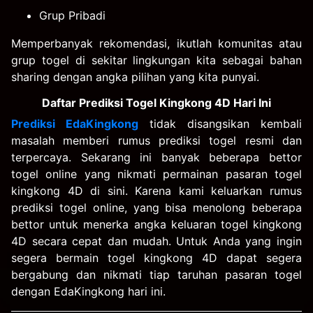
Grup Pribadi
Memperbanyak rekomendasi, ikutlah komunitas atau
grup togel di sekitar lingkungan kita sebagai bahan
sharing dengan angka pilihan yang kita punyai.
Daftar Prediksi Togel Kingkong 4D Hari Ini
Prediksi EdaKingkong
tidak disangsikan kembali
masalah memberi rumus prediksi togel resmi dan
terpercaya. Sekarang ini banyak beberapa bettor
togel online yang nikmati permainan pasaran togel
kingkong 4D di sini. Karena kami keluarkan rumus
prediksi togel online, yang bisa menolong beberapa
bettor untuk menerka angka keluaran togel kingkong
4D secara cepat dan mudah. Untuk Anda yang ingin
segera bermain togel kingkong 4D dapat segera
bergabung dan nikmati tiap taruhan pasaran togel
dengan EdaKingkong hari ini.