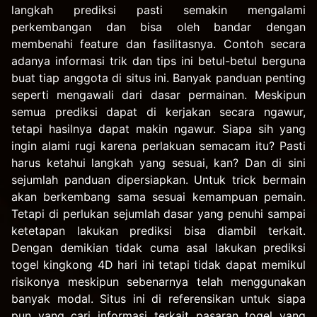
langkah prediksi pasti semakin mengalami
perkembangan dan bisa oleh bandar dengan
membenahi feature dan fasilitasnya. Contoh secara
adanya informasi trik dan tips ini betul-betul berguna
buat tiap anggota di situs ini. Banyak panduan penting
seperti mengawali dari dasar permainan. Meskipun
semua prediksi dapat di kerjakan secara ngawur,
tetapi hasilnya dapat makin ngawur. Siapa sih yang
ingin alami rugi karena perlakuan semacam itu? Pasti
harus ketahui langkah yang sesuai, kan? Dan di sini
sejumlah panduan dipersiapkan. Untuk trick bermain
akan berkembang sama sesuai kemampuan pemain.
Tetapi di perlukan sejumlah dasar yang penuhi sampai
ketetapan lakukan prediksi bisa diambil terkait.
Dengan demikian tidak cuma asal lakukan prediksi
togel kingkong 4D hari ini tetapi tidak dapat memikul
risikonya meskipun sebenarnya telah menggunakan
banyak modal. Situs ini di referensikan untuk siapa
pun yang cari informasi terkait pasaran togel yang