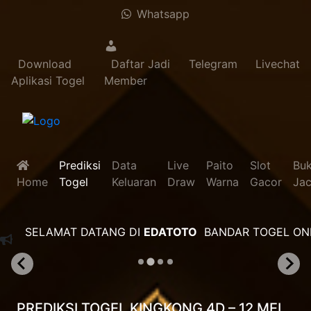
Whatsapp
Download
Daftar Jadi
Telegram
Livechat
Aplikasi Togel
Member
Prediksi
Data
Live
Paito
Slot
Buk
Home
Togel
Keluaran
Draw
Warna
Gacor
Ja
SELAMAT DATANG DI
EDATOTO
BANDAR TOGEL ONLINE 
PREDIKSI TOGEL KINGKONG 4D – 12 MEI