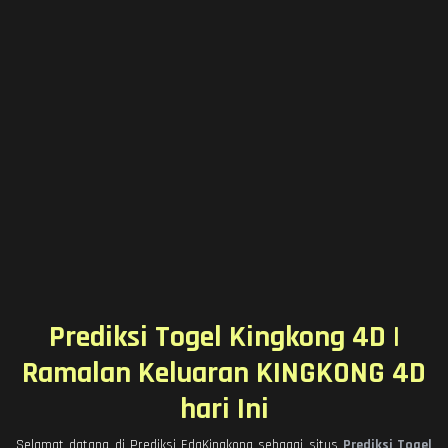
Prediksi Togel Kingkong 4D |
Ramalan Keluaran KINGKONG 4D
hari Ini
Selamat datang di Prediksi EdaKingkong sebagai situs
Prediksi Togel