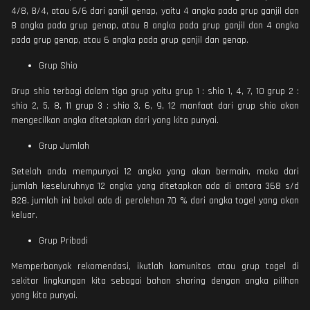
4/8, 8/4, atau 6/6 dari ganjil genap, yaitu 4 angka pada grup ganjil dan
8 angka pada grup genap, atau 8 angka pada grup ganjil dan 4 angka
pada grup genap, atau 6 angka pada grup ganjil dan genap.
Grup Shio
Grup shio terbagi dalam tiga grup yaitu grup 1 : shio 1, 4, 7, 10 grup 2 :
shio 2, 5, 8, 11 grup 3 : shio 3, 6, 9, 12 manfaat dari grup shio akan
mengecilkan angka ditetapkan dari yang kita punyai.
Grup Jumlah
Setelah anda mempunyai 12 angka yang akan bermain, maka dari
jumlah keseluruhnya 12 angka yang ditetapkan ada di antara 368 s/d
828. jumlah ini bakal ada di perolehan 70 % dari angka togel yang akan
keluar.
Grup Pribadi
Memperbanyak rekomendasi, ikutlah komunitas atau grup togel di
sekitar lingkungan kita sebagai bahan sharing dengan angka pilihan
yang kita punyai.