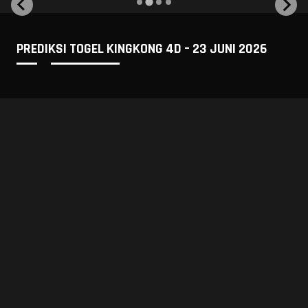
PREDIKSI TOGEL KINGKONG 4D – 23 JUNI 2026