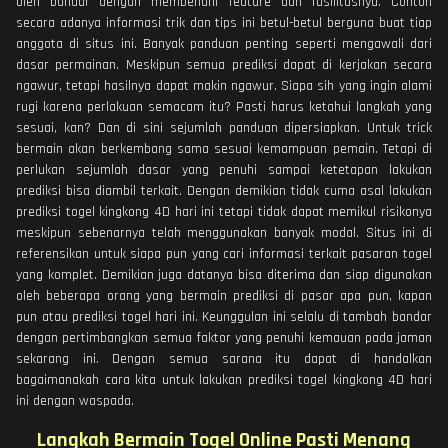
oleh bandar dengan membenahi feature dan fasilitasnya. Contoh
secara adanya informasi trik dan tips ini betul-betul berguna buat tiap
anggota di situs ini. Banyak panduan penting seperti mengawali dari
dasar permainan. Meskipun semua prediksi dapat di kerjakan secara
ngawur, tetapi hasilnya dapat makin ngawur. Siapa sih yang ingin alami
rugi karena perlakuan semacam itu? Pasti harus ketahui langkah yang
sesuai, kan? Dan di sini sejumlah panduan dipersiapkan. Untuk trick
bermain akan berkembang sama sesuai kemampuan pemain. Tetapi di
perlukan sejumlah dasar yang penuhi sampai ketetapan lakukan
prediksi bisa diambil terkait. Dengan demikian tidak cuma asal lakukan
prediksi togel kingkong 4D hari ini tetapi tidak dapat memikul risikonya
meskipun sebenarnya telah menggunakan banyak modal. Situs ini di
referensikan untuk siapa pun yang cari informasi terkait pasaran togel
yang komplet. Demikian juga datanya bisa diterima dan siap digunakan
oleh beberapa orang yang bermain prediksi di pasar apa pun, kapan
pun atau prediksi togel hari ini. Keunggulan ini selalu di tambah bandar
dengan pertimbangkan semua faktor yang penuhi kemauan pada jaman
sekarang ini. Dengan semua sarana itu dapat di handalkan
bagaimanakah cara kita untuk lakukan prediksi togel kingkong 4D hari
ini dengan waspada.
Langkah Bermain Togel Online Pasti Menang