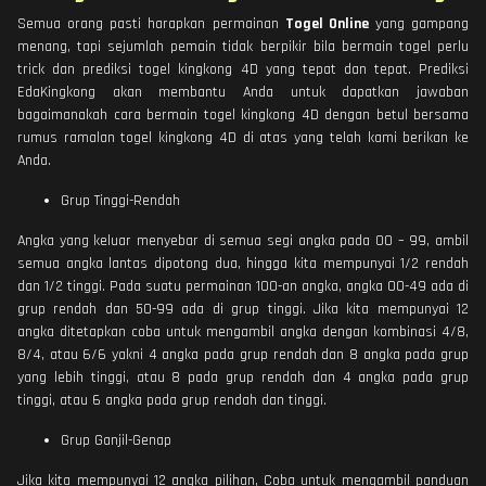
Semua orang pasti harapkan permainan
Togel Online
yang gampang
menang, tapi sejumlah pemain tidak berpikir bila bermain togel perlu
trick dan prediksi togel kingkong 4D yang tepat dan tepat. Prediksi
EdaKingkong akan membantu Anda untuk dapatkan jawaban
bagaimanakah cara bermain togel kingkong 4D dengan betul bersama
rumus ramalan togel kingkong 4D di atas yang telah kami berikan ke
Anda.
Grup Tinggi-Rendah
Angka yang keluar menyebar di semua segi angka pada 00 – 99, ambil
semua angka lantas dipotong dua, hingga kita mempunyai 1/2 rendah
dan 1/2 tinggi. Pada suatu permainan 100-an angka, angka 00-49 ada di
grup rendah dan 50-99 ada di grup tinggi. Jika kita mempunyai 12
angka ditetapkan coba untuk mengambil angka dengan kombinasi 4/8,
8/4, atau 6/6 yakni 4 angka pada grup rendah dan 8 angka pada grup
yang lebih tinggi, atau 8 pada grup rendah dan 4 angka pada grup
tinggi, atau 6 angka pada grup rendah dan tinggi.
Grup Ganjil-Genap
Jika kita mempunyai 12 angka pilihan, Coba untuk mengambil panduan