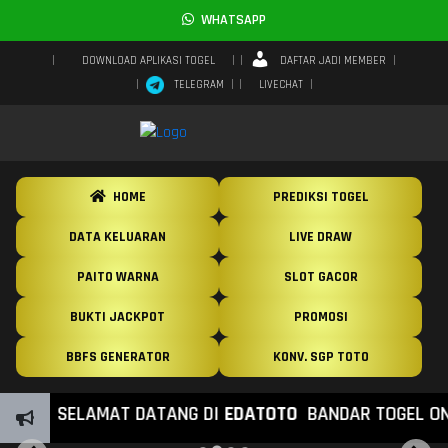
WHATSAPP
DOWNLOAD APLIKASI TOGEL
DAFTAR JADI MEMBER
TELEGRAM
LIVECHAT
HOME
PREDIKSI TOGEL
DATA KELUARAN
LIVE DRAW
PAITO WARNA
SLOT GACOR
BUKTI JACKPOT
PROMOSI
BBFS GENERATOR
KONV. SGP TOTO
SELAMAT DATANG DI
EDATOTO
BANDAR TOGEL ONLIN