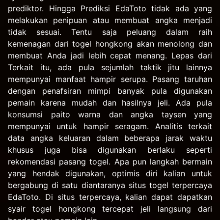
prediktor. Hingga Prediksi EdaToto tidak ada yang
melakukan penipuan atau membuat angka menjadi
tidak sesuai. Tentu saja peluang dalam raih
kemenagan dari togel hongkong akan menolong dan
membuat Anda jadi lebih cepat menang. Lepas dari
Terkait itu, ada pula sejumlah taktik jitu lainnya
mempunyai manfaat hampir serupa. Pasang taruhan
dengan penafsiran mimpi banyak pula digunakan
pemain karena mudah dan hasilnya jeli. Ada pula
konsumsi paito warna dan angka taysen yang
mempunyai untuk hampir seragam. Analitis terkait
data angka keluaran dalam beberapa jarak waktu
khusus juga bisa digunakan berlaku seperti
rekomendasi pasang togel. Apa pun langkah bermain
yang hendak digunakan, optimis diri kalian untuk
bergabung di satu diantaranya situs togel terpercaya
EdaToto. Di situs terpercaya, kalian dapat dapatkan
syair togel hongkong tercepat jeli langsung dari