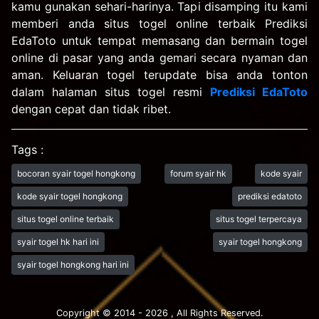
kamu gunakan sehari-harinya. Tapi disamping itu kami
memberi anda situs togel online terbaik Prediksi
EdaToto untuk tempat memasang dan bermain togel
online di pasar yang anda gemari secara nyaman dan
aman. Keluaran togel terupdate bisa anda tonton
dalam halaman situs togel resmi
Prediksi EdaToto
dengan cepat dan tidak ribet.
Tags :
bocoran syair togel hongkong
forum syair hk
kode syair
kode syair togel hongkong
prediksi edatoto
situs togel online terbaik
situs togel terpercaya
syair togel hk hari ini
syair togel hongkong
syair togel hongkong hari ini
Copyright © 2014 - 2026
, All Rights Reserved.