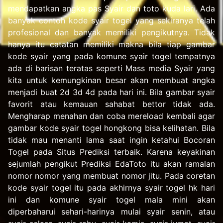
mendapatkan angka pas Syair dan toto kuda lari. Ada
banyak contoh kode syair togel yang sekiranya telah
profesional dan banyak memiliki pengikutnya. Tidak
hanya itu catatan memiliki makna bila tiap gambar
kode syair yang pada komune syair togel tempatnya
ada di barisan teratas seperti Mass media Syair yang
kita untuk kemungkinan besar akan membuat angka
menjadi buat 2d 3d 4d pada hari ini. Bila gambar syair
favorit atau kemauan sahabat bettor tidak ada.
Mengharap menahan dan coba mereload kembali agar
gambar kode syair togel hongkong bisa kelihatan. Bila
tidak mau menanti lama saat ingin ketahui Bocoran
Togel pada Situs Prediksi terbaik. Karena keyakinan
sejumlah pengikut Prediksi EdaToto itu akan ramalan
nomor nomor yang membuat nomor jitu. Pada coretan
kode syair togel itu pada akhirnya syair togel hk hari
ini dan komune syair togel mala mini akan
diperbaharui sehari-harinya mulai syair senin, atau